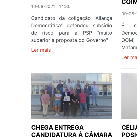
COI
10-08-2021 | 14:30
09-08-2
Candidato da coligação 'Aliança
Democrática' defendeu subsídio
É ca
de risco para a PSP "muito
Democ
superior à proposta do Governo"
OOM) 
Mafamu
Ler mais
sobre
CANCELA
Ler ma
MOURA
E
JOAQUIM
SILVA
VISITARAM
DIVISÃO
DA
PSP
DE
CHEGA ENTREGA
CÉLI
GAIA
CANDIDATURA À CÂMARA
POSI