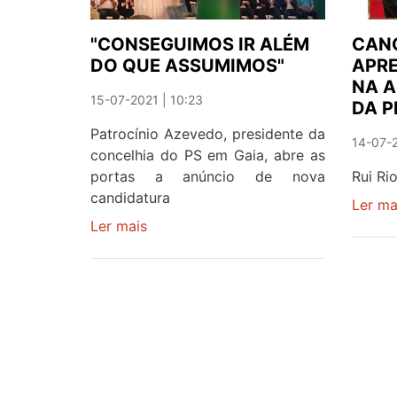
SUA
ALMA
"CONSEGUIMOS IR ALÉM
CAN
E
DO QUE ASSUMIMOS"
APR
GARANTE
NA 
QUE
15-07-2021 | 10:23
DA P
SERÁ
Patrocínio Azevedo, presidente da
CAPAZ
14-07-2
concelhia do PS em Gaia, abre as
DE
portas a anúncio de nova
Rui Ri
FAZER
candidatura
MAIS
Ler ma
E
Ler mais
sobre
MELHOR
"CONSEGUIMOS
IR
ALÉM
DO
QUE
ASSUMIMOS"