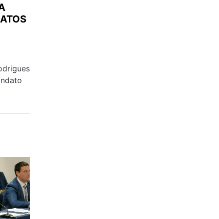
A
DATOS
rigues
andato