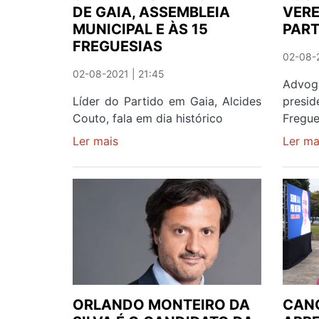
DE GAIA, ASSEMBLEIA
VER
MUNICIPAL E ÀS 15
PART
FREGUESIAS
02-08-2
02-08-2021 | 21:45
Advo
Líder do Partido em Gaia, Alcides
presi
Couto, fala em dia histórico
Fregue
Ler mais
sobre
Ler ma
CHEGA
ENTREGA
CANDIDATURA
À
CÂMARA
DE
GAIA,
ASSEMBLEIA
MUNICIPAL
ORLANDO MONTEIRO DA
CAN
E