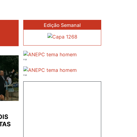
Edição Semanal
OIS
TAS