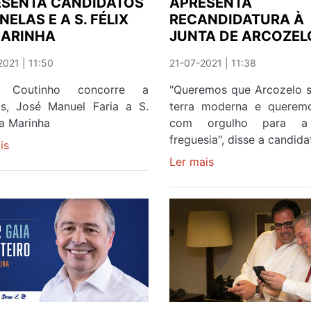
ESENTA CANDIDATOS
APRESENTA
SOCIALISTA
NELAS E A S. FÉLIX
RECANDIDATURA À
MARINHA
JUNTA DE ARCOZEL
021 | 11:50
21-07-2021 | 11:38
r Coutinho concorre a
"Queremos que Arcozelo 
as, José Manuel Faria a S.
terra moderna e queremo
da Marinha
com orgulho para a
freguesia", disse a candida
is
sobre
CANCELA
Ler mais
sobre
MOURA
MARIA
APRESENTA
ADELINA
CANDIDATOS
PEREIRA
A
APRESENTA
CANELAS
RECANDIDATURA
E
À
A
JUNTA
S.
DE