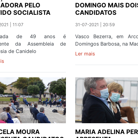
EADORA PELO
DOMINGO MAIS DOI
IDO SOCIALISTA
CANDIDATOS
021 | 11:07
31-07-2021 | 20:59
gada de 49 anos é
Vasco Bezerra, em Arco
dente da Assembleia de
Domingos Barbosa, na Ma
sia de Canidelo
Ler mais
sobre
is
sobre
ALIANÇA
CÉLIA
DEMOCRÁTICA
CORREIA
APRESENTA
EM
ESTE
POSIÇÃO
DOMINGO
DE
MAIS
SER
DOIS
ELEITA
CANDIDATOS
VEREADORA
PELO
CELA MOURA
MARIA ADELINA PER
PARTIDO