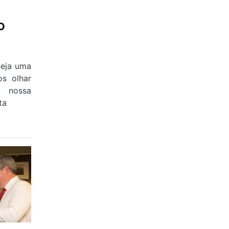
O
seja uma
s olhar
 nossa
ta