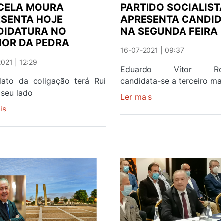
FÉLIX
ARCOZELO
CELA MOURA
PARTIDO SOCIALIST
DA
SENTA HOJE
APRESENTA CANDI
MARINHA
DIDATURA NO
NA SEGUNDA FEIRA
OR DA PEDRA
16-07-2021 | 09:37
021 | 12:29
Eduardo Vítor Rod
dato da coligação terá Rui
candidata-se a terceiro m
 seu lado
Ler mais
sobre
is
sobre
PARTIDO
CANCELA
SOCIALISTA
MOURA
APRESENTA
APRESENTA
CANDIDATOS
HOJE
NA
CANDIDATURA
SEGUNDA
NO
FEIRA
SENHOR
DA
PEDRA