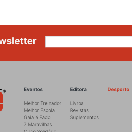
DA
OLIVEIRA
PEDRA
wsletter
Rodapé
Eventos
Editora
Desporto
Melhor Treinador
Livros
Melhor Escola
Revistas
Gaia é Fado
Suplementos
7 Maravilhas
Circo Solidário