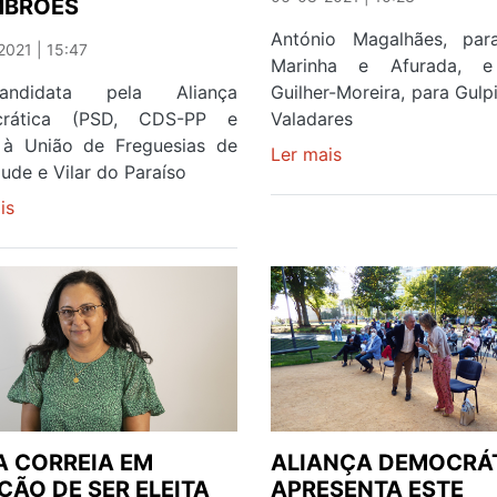
MBRÕES
António Magalhães, par
021 | 15:47
Marinha e Afurada, e
ndidata pela Aliança
Guilher-Moreira, para Gulp
rática (PSD, CDS-PP e
Valadares
à União de Freguesias de
Ler mais
sobre
de e Vilar do Paraíso
CANCELA
is
sobre
MOURA
VENERANDA
APRESENTA
BARBOSA
MAIS
'CONDUZIU'
DOIS
CARRO
CANDIDATOS
DE
A
COMBATE
JUNTAS
DOS
BOMBEIROS
DE
A CORREIA EM
ALIANÇA DEMOCRÁ
COIMBRÕES
ÇÃO DE SER ELEITA
APRESENTA ESTE