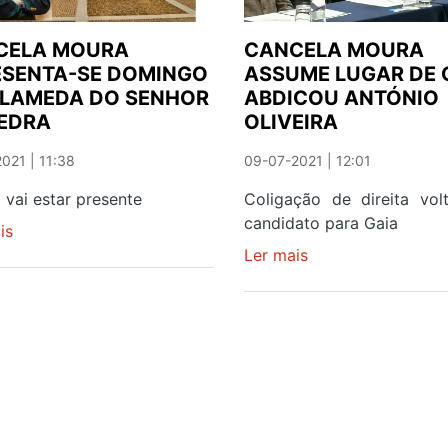
CELA MOURA
CANCELA MOURA
ESENTA-SE DOMINGO
ASSUME LUGAR DE 
ALAMEDA DO SENHOR
ABDICOU ANTÓNIO
EDRA
OLIVEIRA
021 | 11:38
09-07-2021 | 12:01
o vai estar presente
Coligação de direita vol
candidato para Gaia
is
sobre
CANCELA
Ler mais
sobre
MOURA
CANCELA
APRESENTA-
MOURA
SE
ASSUME
DOMINGO
LUGAR
NA
DE
ALAMEDA
QUE
DO
ABDICOU
SENHOR
ANTÓNIO