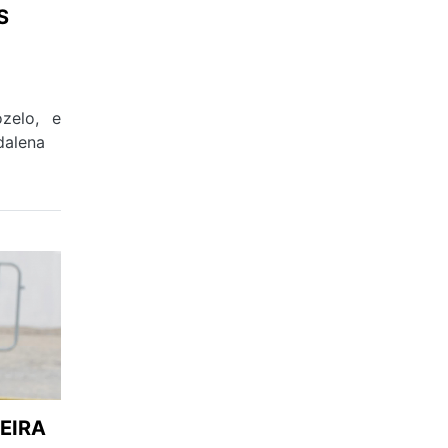
S
zelo, e
dalena
EIRA