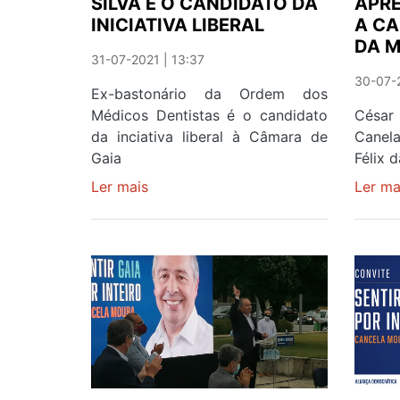
SILVA É O CANDIDATO DA
APR
ÀS
INICIATIVA LIBERAL
A CA
15
DA 
FREGUESIAS
31-07-2021 | 13:37
30-07-2
Ex-bastonário da Ordem dos
Médicos Dentistas é o candidato
Césa
da inciativa liberal à Câmara de
Canel
Gaia
Félix 
Ler mais
sobre
Ler ma
ORLANDO
MONTEIRO
DA
SILVA
É
O
CANDIDATO
DA
INICIATIVA