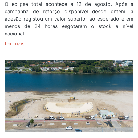
O eclipse total acontece a 12 de agosto. Após a
primeira
campanha de reforço disponível desde ontem, a
etapa
adesão registou um valor superior ao esperado e em
da
menos de 24 horas esgotaram o stock a nível
87ª
nacional.
Volta
a
Ler mais
sobre
Portugal
Óculos
gratuitos
para
observar
o
eclipse
solar
esgotam
em
menos
de
24