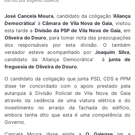
Escrito por
Eugénio Queirós
José Cancela Moura
, candidato da coligação
'Aliança
Democrática'
à
Câmara de Vila Nova de Gaia
, visitou
esta tarde a
Divisão da PSP de Vila Nova de Gaia
, em
Oliveira do Douro
, para tomar nota das preocupações
dos responsáveis por esta divisão. O também
vereador esteve acompanhado por
Joaquim Silva
,
candidato da 'Aliança Democrática' à
junta de
freguesia de Oliveira do Douro
.
O candidato da coligação que junta PSD, CDS e PPM
disse ter concordado com o apoio prestado pela
autarquia à Divisão Policial de Vila Nova de Gaia
através da cedência de uma viatura elétrica e do
investimento no arranjo da fachada do edifício,
embora tenha dito que esta é uma competência do
Governo.
Cancela Moura disse ainda a
O Gaiense
ter a