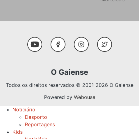
Circo Solidário
Social Media
Youtube
Facebook
Instagram
Twitter
O Gaiense
Todos os direitos reservados © 2001-2026 O Gaiense
Powered by
Webouse
Noticiário
Desporto
Reportagens
Kids