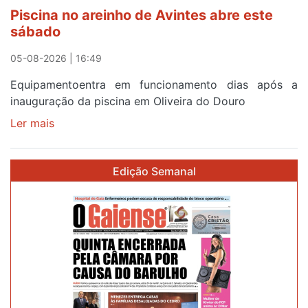
horas
Piscina no areinho de Avintes abre este
após
sábado
campanha
reforço
05-08-2026 | 16:49
Equipamentoentra em funcionamento dias após a
inauguração da piscina em Oliveira do Douro
Ler mais
sobre
Piscina
no
Edição Semanal
areinho
de
Avintes
abre
este
sábado