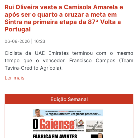
segunda
Rui Oliveira veste a Camisola Amarela e
etapa
após ser o quarto a cruzar a meta em
da
Sintra na primeira etapa da 87ª Volta a
Volta
Portugal
a
Portugal
06-08-2026 | 16:23
Ciclista da UAE Emirates terminou com o mesmo
tempo que o vencedor, Francisco Campos (Team
Tavira-Crédito Agrícola).
Ler mais
sobre
Rui
Oliveira
Edição Semanal
veste
a
Camisola
Amarela
e
após