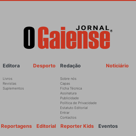
Rodapé
Editora
Desporto
Redação
Noticiário
Livros
Sobre nós
Revistas
Capas
Suplementos
Ficha Técnica
Assinatura
Publicidade
Política de Privacidade
Estatuto Editorial
Entrar
Contactos
Reportagens
Editorial
Reporter Kids
Eventos