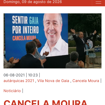
Domingo, 09 de agosto de 2026
06-08-2021 | 10:23
|
autárquicas 2021
,
Vila Nova de Gaia
,
Cancela Moura
|
Noticiário
|
CANCELA MOURA