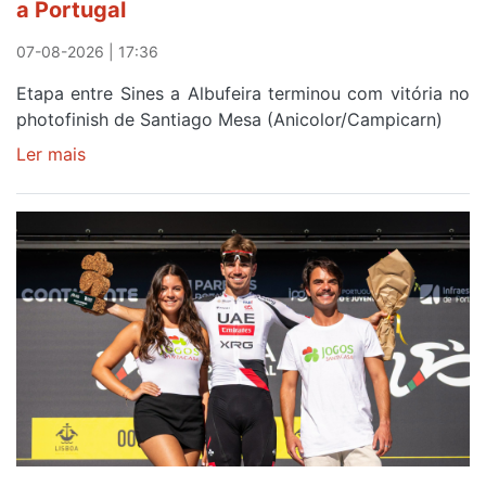
a Portugal
Elvas
07-08-2026 | 17:36
Etapa entre Sines a Albufeira terminou com vitória no
photofinish de Santiago Mesa (Anicolor/Campicarn)
Ler mais
sobre
Rui
Oliveira
é
sexto
e
continua
de
Camisola
Amarela
ao
fim
da