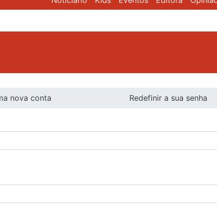
Noticiário
Kids
Eventos
Editora
Opiniã
ma nova conta
Redefinir a sua senha