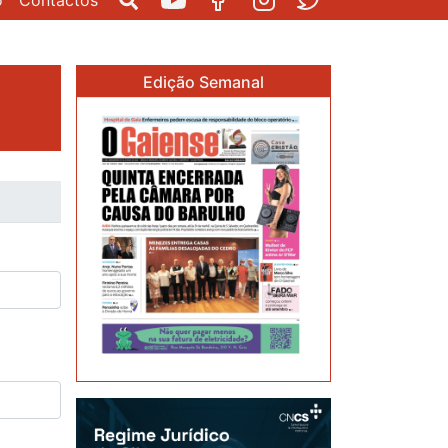
o
Contactos
Pesquisar
Youtube
Facebook
Instagram
Twitter
Edição Semanal