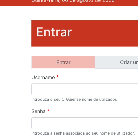
Quinta-feira, 06 de agosto de 2026
Entrar
Separadores
Entrar
Criar u
primários
Username
Introduza o seu O Gaiense nome de utilizador.
Senha
Introduza a senha associada ao seu nome de utilizador.