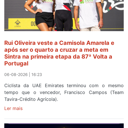
Camisola
Amarela
ao
fim
da
segunda
Rui Oliveira veste a Camisola Amarela e
etapa
após ser o quarto a cruzar a meta em
da
Sintra na primeira etapa da 87ª Volta a
Volta
Portugal
a
Portugal
06-08-2026 | 16:23
Ciclista da UAE Emirates terminou com o mesmo
tempo que o vencedor, Francisco Campos (Team
Tavira-Crédito Agrícola).
Ler mais
sobre
Rui
Oliveira