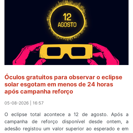
veste
a
Camisola
Amarela
e
após
ser
o
quarto
a
cruzar
Óculos gratuitos para observar o eclipse
a
solar esgotam em menos de 24 horas
meta
após campanha reforço
em
Sintra
05-08-2026 | 16:57
na
O eclipse total acontece a 12 de agosto. Após a
primeira
campanha de reforço disponível desde ontem, a
etapa
adesão registou um valor superior ao esperado e em
da