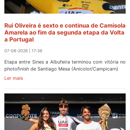
Rui Oliveira é sexto e continua de Camisola
Amarela ao fim da segunda etapa da Volta
a Portugal
07-08-2026 | 17:36
Etapa entre Sines a Albufeira terminou com vitória no
photofinish de Santiago Mesa (Anicolor/Campicarn)
Ler mais
sobre
Rui
Oliveira
é
sexto
e
continua
de