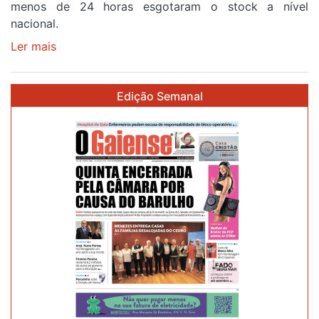
menos de 24 horas esgotaram o stock a nível
87ª
nacional.
Volta
a
Ler mais
sobre
Portugal
Óculos
gratuitos
Edição Semanal
para
observar
o
eclipse
solar
esgotam
em
menos
de
24
horas
após
campanha