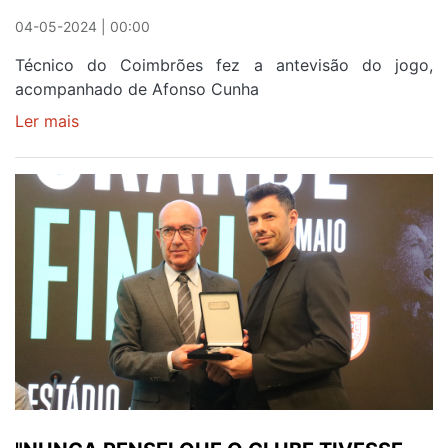
04-05-2024 | 00:00
Técnico do Coimbrões fez a antevisão do jogo,
acompanhado de Afonso Cunha
Ler mais
sobre
LUISINHO
-
"VAR
NÃO
TEM
QUE
SER
O
TEMA
CENTRAL
DO
JOGO"