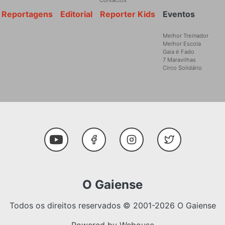
Contactos
Reportagens
Editorial
Reporter Kids
Eventos
Melhor Treinador
Melhor Escola
Gaia é Fado
7 Maravilhas
Circo Solidário
Social Media
Youtube
Facebook
Instagram
Twitter
O Gaiense
Todos os direitos reservados © 2001-2026 O Gaiense