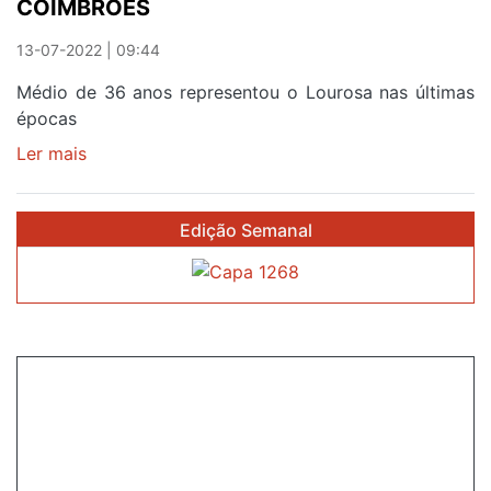
COIMBRÕES
À
VISTA
13-07-2022 | 09:44
Médio de 36 anos representou o Lourosa nas últimas
épocas
Ler mais
sobre
PAULO
TAVARES
Edição Semanal
É
REFORÇO
DO
COIMBRÕES