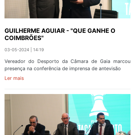
PARA
GANDRA"
GUILHERME AGUIAR - "QUE GANHE O
COIMBRÕES"
03-05-2024 | 14:19
Vereador do Desporto da Câmara de Gaia marcou
presença na conferência de imprensa de antevisão
Ler mais
sobre
GUILHERME
AGUIAR
-
"QUE
GANHE
O
COIMBRÕES"