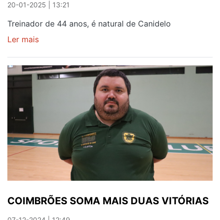
20-01-2025 | 13:21
Treinador de 44 anos, é natural de Canidelo
Ler mais
sobre
GAIENSE
JOSÉ
FERREIRINHA
TAVARES
ASSUME
FC
PORTO
DE
FORMA
INTERINA
COIMBRÕES SOMA MAIS DUAS VITÓRIAS
07-12-2024 | 12:49