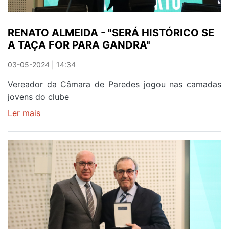
TRÊS
ANOS",
RENATO ALMEIDA - "SERÁ HISTÓRICO SE
DISSE
A TAÇA FOR PARA GANDRA"
ANDRÉ
MOREIRA
03-05-2024 | 14:34
Vereador da Câmara de Paredes jogou nas camadas
jovens do clube
Ler mais
sobre
RENATO
ALMEIDA
-
"SERÁ
HISTÓRICO
SE
A
TAÇA
FOR