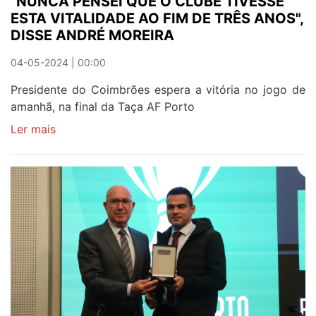
"NUNCA PENSEI QUE O CLUBE TIVESSE
ESTA VITALIDADE AO FIM DE TRÊS ANOS",
DISSE ANDRÉ MOREIRA
04-05-2024 | 00:00
Presidente do Coimbrões espera a vitória no jogo de
amanhã, na final da Taça AF Porto
Ler mais
sobre
"NUNCA
PENSEI
QUE
O
CLUBE
TIVESSE
ESTA
VITALIDADE
AO
FIM
DE