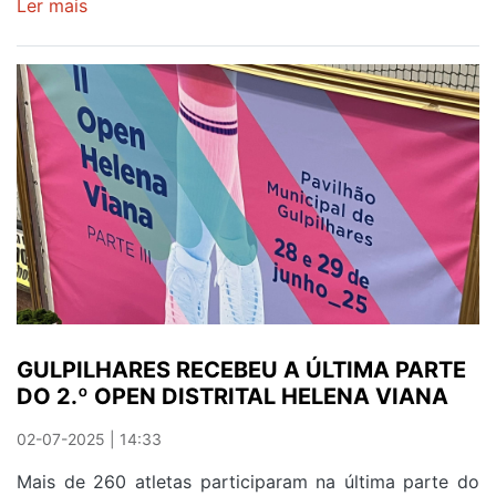
Ler mais
sobre
GD
Bolacesto
e
SC
Coimbrões
em
destaque
nas
fases
finais
da
ABP
GULPILHARES RECEBEU A ÚLTIMA PARTE
DO 2.º OPEN DISTRITAL HELENA VIANA
02-07-2025 | 14:33
Mais de 260 atletas participaram na última parte do