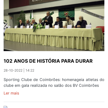
COIMBRÕES
DEMITE-
SE
COM
GRITO
DE
REVOLTA
102 ANOS DE HISTÓRIA PARA DURAR
28-10-2022 | 14:22
Sporting Clube de Coimbrões: homenageia atletas do
clube em gala realizada no salão dos BV Coimbrões
Ler mais
sobre
102
ANOS