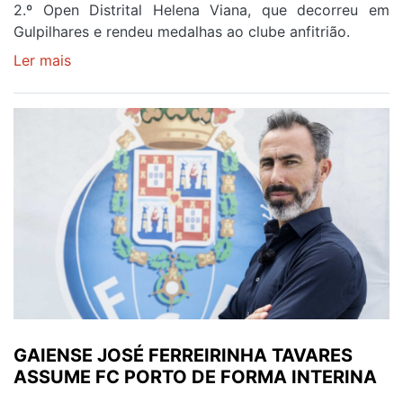
2.º Open Distrital Helena Viana, que decorreu em
Gulpilhares e rendeu medalhas ao clube anfitrião.
Ler mais
sobre
GULPILHARES
RECEBEU
A
ÚLTIMA
PARTE
DO
2.º
OPEN
DISTRITAL
HELENA
VIANA
GAIENSE JOSÉ FERREIRINHA TAVARES
ASSUME FC PORTO DE FORMA INTERINA