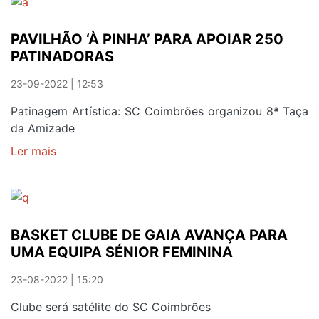
DE
HISTÓRIA
PAVILHÃO ‘À PINHA’ PARA APOIAR 250
PARA
PATINADORAS
DURAR
23-09-2022 | 12:53
Patinagem Artística: SC Coimbrões organizou 8ª Taça
da Amizade
Ler mais
sobre
PAVILHÃO
‘À
PINHA’
PARA
BASKET CLUBE DE GAIA AVANÇA PARA
APOIAR
UMA EQUIPA SÉNIOR FEMININA
250
PATINADORAS
23-08-2022 | 15:20
Clube será satélite do SC Coimbrões