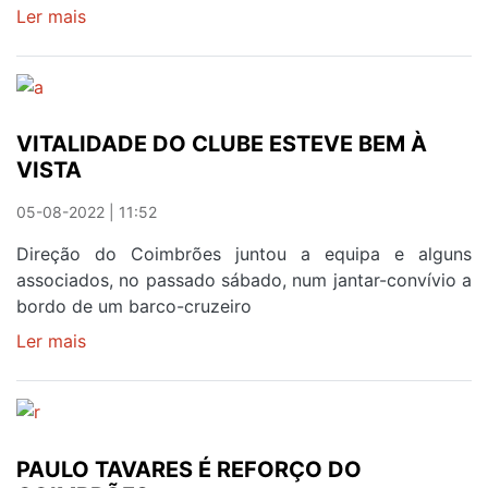
Ler mais
sobre
BASKET
CLUBE
DE
GAIA
VITALIDADE DO CLUBE ESTEVE BEM À
AVANÇA
VISTA
PARA
UMA
05-08-2022 | 11:52
EQUIPA
SÉNIOR
Direção do Coimbrões juntou a equipa e alguns
FEMININA
associados, no passado sábado, num jantar-convívio a
bordo de um barco-cruzeiro
Ler mais
sobre
VITALIDADE
DO
CLUBE
ESTEVE
PAULO TAVARES É REFORÇO DO
BEM