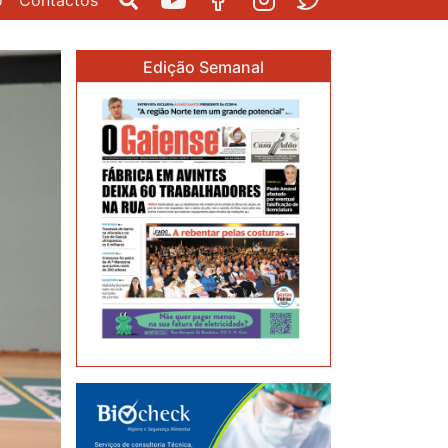
o
Contactos
Pesquisar
Youtube
Facebook
Instagram
Twitter
Edição Semanal