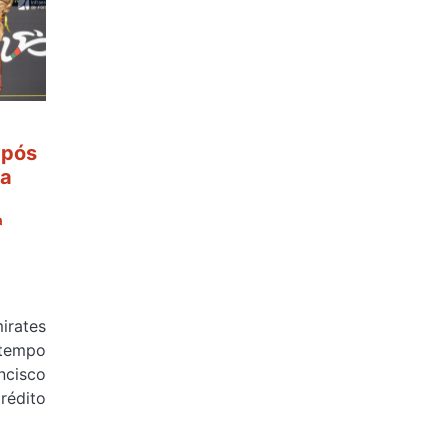
após
 a
ª
rates
tempo
cisco
édito