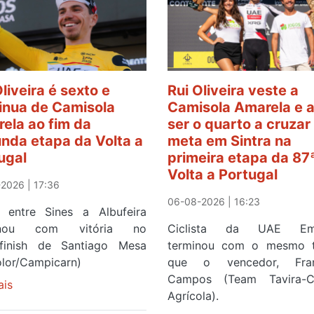
Oliveira é sexto e
Rui Oliveira veste a
inua de Camisola
Camisola Amarela e 
ela ao fim da
ser o quarto a cruzar
nda etapa da Volta a
meta em Sintra na
ugal
primeira etapa da 87
Volta a Portugal
2026 | 17:36
06-08-2026 | 16:23
 entre Sines a Albufeira
inou com vitória no
Ciclista da UAE Emi
finish de Santiago Mesa
terminou com o mesmo 
olor/Campicarn)
que o vencedor, Fran
Campos (Team Tavira-Cr
ais
sobre
Agrícola).
Rui