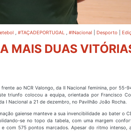
etebol
,
#TAÇADEPORTUGAL
,
#INacional
|
Desporto
|
Edi
 MAIS DUAS VITÓRIA
frente ao NCR Valongo, da II Nacional feminina, por 55-94
ste triunfo colocou a equipa, orientada por Francisco Co
, da I Nacional a 21 de dezembro, no Pavilhão João Rocha.
rmação gaiense manteve a sua invencibilidade ao bater o 
nsolidando-se no topo da tabela, com uma margem confor
o e com 575 pontos marcados. Apesar do ritmo intenso, 