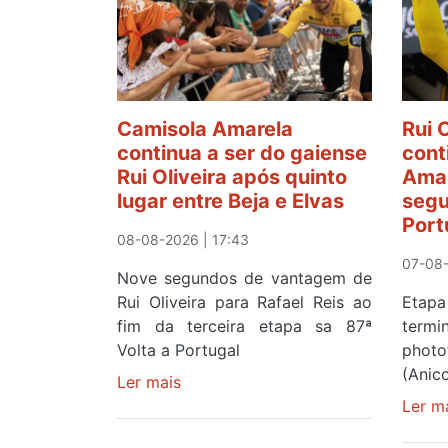
Camisola Amarela
Rui 
continua a ser do gaiense
cont
Rui Oliveira após quinto
Amar
lugar entre Beja e Elvas
segu
Port
08-08-2026 | 17:43
07-08-
Nove segundos de vantagem de
Rui Oliveira para Rafael Reis ao
Etapa
fim da terceira etapa sa 87ª
term
Volta a Portugal
photo
(Anic
Ler mais
sobre
Camisola
Ler m
Amarela