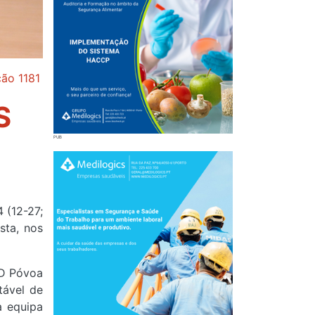
ção 1181
S
 (12-27;
sta, nos
CD Póvoa
tável de
a equipa