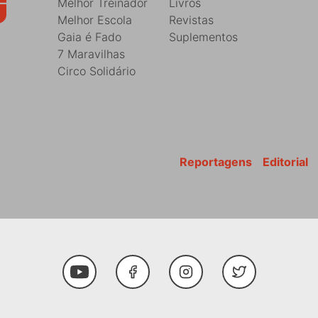
Melhor Treinador
Livros
Melhor Escola
Revistas
Gaia é Fado
Suplementos
7 Maravilhas
Circo Solidário
Reportagens
Editorial
Youtube
Facebook
Instagram
Twitter