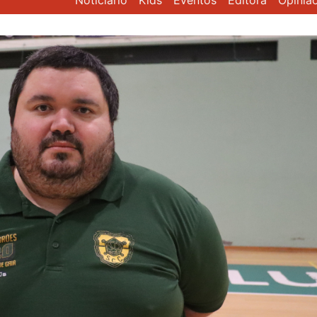
Noticiário
Kids
Eventos
Editora
Opiniã