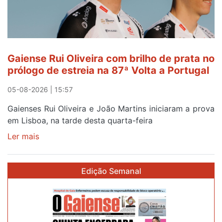
Gaiense Rui Oliveira com brilho de prata no
prólogo de estreia na 87ª Volta a Portugal
05-08-2026 | 15:57
Gaienses Rui Oliveira e João Martins iniciaram a prova
em Lisboa, na tarde desta quarta-feira
Ler mais
sobre
Gaiense
Rui
Edição Semanal
Oliveira
com
brilho
de
prata