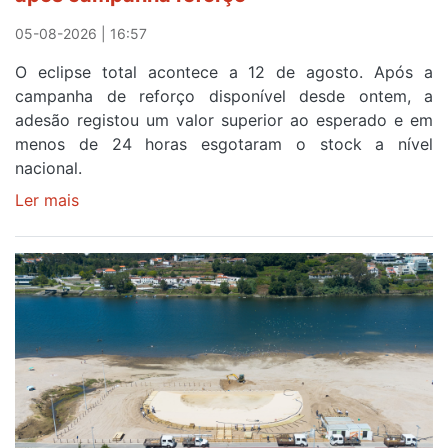
05-08-2026 | 16:57
O eclipse total acontece a 12 de agosto. Após a
campanha de reforço disponível desde ontem, a
adesão registou um valor superior ao esperado e em
menos de 24 horas esgotaram o stock a nível
nacional.
Ler mais
sobre
Óculos
gratuitos
para
observar
o
eclipse
solar
esgotam
em
menos