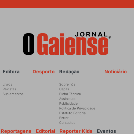
Rodapé
Editora
Desporto
Redação
Noticiário
Livros
Sobre nós
Revistas
Capas
Suplementos
Ficha Técnica
Assinatura
Publicidade
Política de Privacidade
Estatuto Editorial
Entrar
Contactos
Reportagens
Editorial
Reporter Kids
Eventos