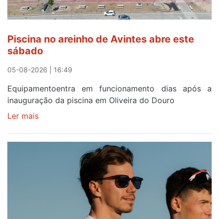
de
24
horas
Piscina no areinho de Avintes abre este
após
sábado
campanha
reforço
05-08-2026 | 16:49
Equipamentoentra em funcionamento dias após a
inauguração da piscina em Oliveira do Douro
Ler mais
sobre
Piscina
no
areinho
de
Avintes
abre
este
sábado