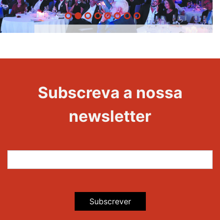
20 Anos -
Evento
22
Subscreva a nossa
Maravilhas
newsletter
Subscrever