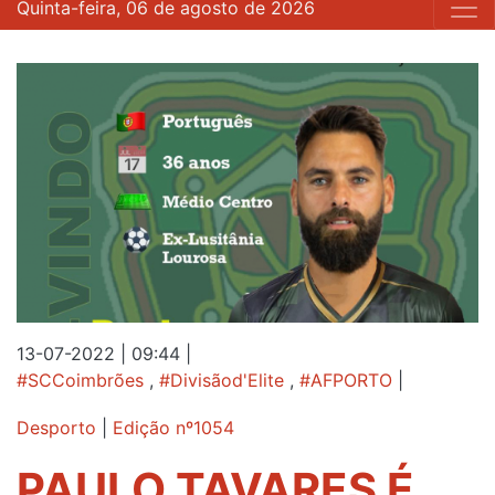
Quinta-feira, 06 de agosto de 2026
13-07-2022 | 09:44
|
#SCCoimbrões
,
#Divisãod'Elite
,
#AFPORTO
|
Desporto
|
Edição nº1054
PAULO TAVARES É