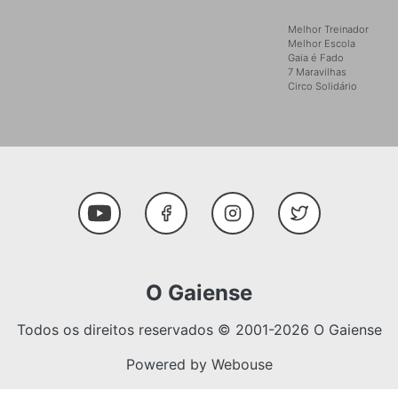
Melhor Treinador
Melhor Escola
Gaia é Fado
7 Maravilhas
Circo Solidário
Social Media
Youtube
Facebook
Instagram
Twitter
O Gaiense
Todos os direitos reservados © 2001-2026 O Gaiense
Powered by
Webouse