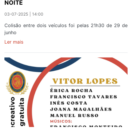
NOITE
03-07-2025 | 14:00
Colisão entre dois veículos foi pelas 21h30 de 29 de
junho
Ler mais
sobre
QUATRO
FERIDOS
EM
ACIDENTE
NA
EN222
EM
AVINTES
NO
DOMINGO
À
NOITE