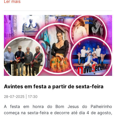
Ler mais
sobre
Sorteio
da
Hyundai
Liga
Pro
dita
percurso
do
Canidelo,
Coimbrões
e
Avintes
na
Avintes em festa a partir de sexta-feira
nova
época
28-07-2025 | 17:30
A festa em honra do Bom Jesus do Palheirinho
começa na sexta-feira e decorre até dia 4 de agosto,