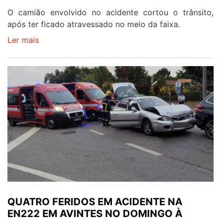
O camião envolvido no acidente cortou o trânsito,
após ter ficado atravessado no meio da faixa.
Ler mais
sobre
Trânsito
retomado
após
colisão
rodoviária
na
A20,
esta
terça-
feira
QUATRO FERIDOS EM ACIDENTE NA
EN222 EM AVINTES NO DOMINGO À