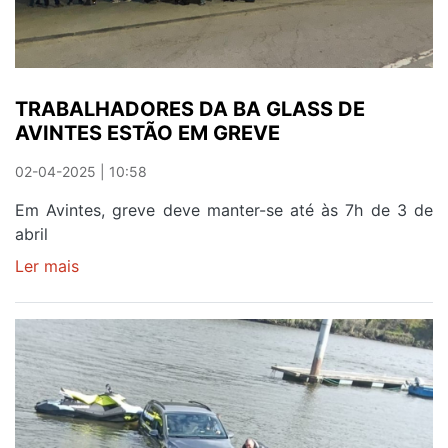
NA
SEDE
DO
CLUBE
TRABALHADORES DA BA GLASS DE
RECREATIVO
AVINTES ESTÃO EM GREVE
AVINTENSE
02-04-2025 | 10:58
Em Avintes, greve deve manter-se até às 7h de 3 de
abril
Ler mais
sobre
TRABALHADORES
DA
BA
GLASS
DE
AVINTES
ESTÃO