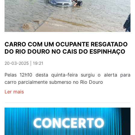
EM
GREVE
CARRO COM UM OCUPANTE RESGATADO
DO RIO DOURO NO CAIS DO ESPINHAÇO
20-03-2025 | 19:21
Pelas 12h10 desta quinta-feira surgiu o alerta para
carro parcialmente submerso no Rio Douro
Ler mais
sobre
CARRO
COM
UM
OCUPANTE
RESGATADO
DO