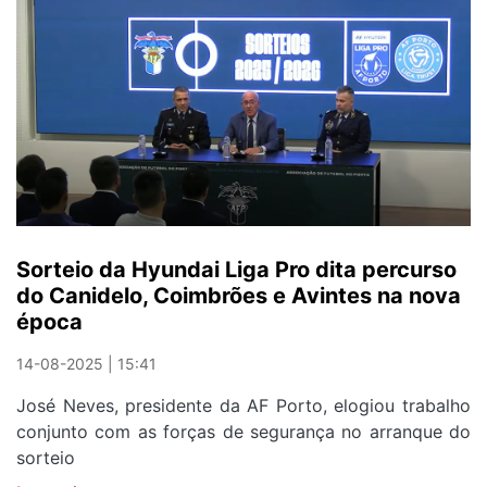
de
Avintes
com
vagas
abertas
para
associações
Sorteio da Hyundai Liga Pro dita percurso
do Canidelo, Coimbrões e Avintes na nova
época
14-08-2025 | 15:41
José Neves, presidente da AF Porto, elogiou trabalho
conjunto com as forças de segurança no arranque do
sorteio