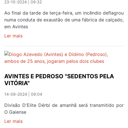
23-10-2024 | 09:32
ESFORÇOS
DO
Ao final da tarde de terça-feira, um incêndio deflagrou
CANDAL
numa conduta de exaustão de uma fábrica de calçado,
em Avintes
Ler mais
sobre
INCÊNDIO
NUMA
FÁBRICA
DE
CALÇADO
AVINTES E PEDROSO "SEDENTOS PELA
DE
VITÓRIA"
AVINTES
NÃO
14-09-2024 | 09:04
PROVOCOU
VÍTIMAS
Divisão D'Elite Dérbi de amanhã será transmitido por
O Gaiense
Ler mais
sobre
AVINTES