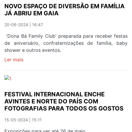
NOVO ESPAÇO DE DIVERSÃO EM FAMÍLIA
CELEBRA
JÁ ABRIU EM GAIA
EM
AVINTES
20-06-2024 | 16:47
'Dona Bá Family Club' preparada para receber festas
de aniversário, confraternizações de família, baby
shower e outros eventos.
Ler mais
sobre
NOVO
ESPAÇO
DE
DIVERSÃO
FESTIVAL INTERNACIONAL ENCHE
EM
AVINTES E NORTE DO PAÍS COM
FAMÍLIA
FOTOGRAFIAS PARA TODOS OS GOSTOS
JÁ
ABRIU
15-05-2024 | 15:11
EM
GAIA
Exposições para ver até 26 de maio