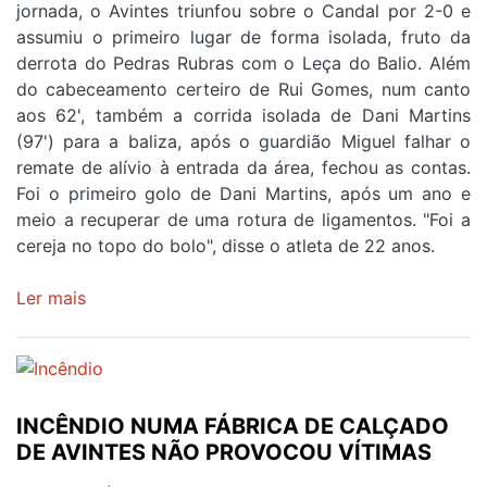
jornada, o Avintes triunfou sobre o Candal por 2-0 e
assumiu o primeiro lugar de forma isolada, fruto da
derrota do Pedras Rubras com o Leça do Balio. Além
do cabeceamento certeiro de Rui Gomes, num canto
aos 62', também a corrida isolada de Dani Martins
(97') para a baliza, após o guardião Miguel falhar o
remate de alívio à entrada da área, fechou as contas.
Foi o primeiro golo de Dani Martins, após um ano e
meio a recuperar de uma rotura de ligamentos. "Foi a
cereja no topo do bolo", disse o atleta de 22 anos.
Ler mais
sobre
AVINTES
JÁ
É
LÍDER
INCÊNDIO NUMA FÁBRICA DE CALÇADO
ISOLADO
DE AVINTES NÃO PROVOCOU VÍTIMAS
AO
CONGELAR