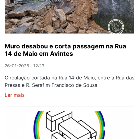
março
com
atividades
desportivas
Muro desabou e corta passagem na Rua
14 de Maio em Avintes
26-01-2026 | 12:23
Circulação cortada na Rua 14 de Maio, entre a Rua das
Presas e R. Serafim Francisco de Sousa
Ler mais
sobre
Muro
desabou
e
corta
passagem