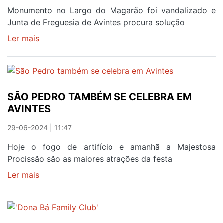
E
Monumento no Largo do Magarão foi vandalizado e
28
Junta de Freguesia de Avintes procura solução
DE
Ler mais
sobre
SETEMBRO
BUSTO
DE
ADELINO
GOMES
SÃO PEDRO TAMBÉM SE CELEBRA EM
EM
AVINTES
AVINTES
ROUBADO
29-06-2024 | 11:47
Hoje o fogo de artifício e amanhã a Majestosa
Procissão são as maiores atrações da festa
Ler mais
sobre
SÃO
PEDRO
TAMBÉM
SE