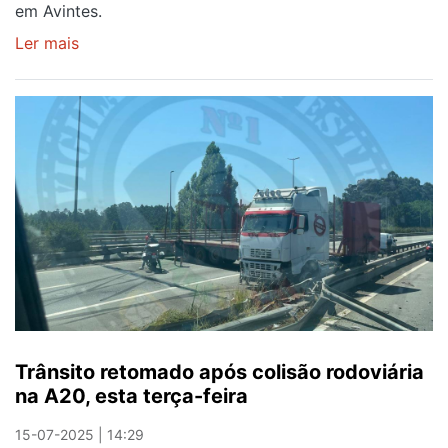
em Avintes.
Ler mais
sobre
Avintes
em
festa
a
partir
de
sexta-
feira
Trânsito retomado após colisão rodoviária
na A20, esta terça-feira
15-07-2025 | 14:29