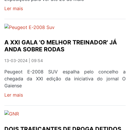
Ler mais
sobre
FESTIVAL
INTERNACIONAL
ENCHE
AVINTES
A XXI GALA 'O MELHOR TREINADOR' JÁ
E
ANDA SOBRE RODAS
NORTE
DO
13-03-2024 | 09:54
PAÍS
COM
Peugeot E-2008 SUV espalha pelo concelho a
FOTOGRAFIAS
chegada da XXI edição da iniciativa do jornal O
PARA
Gaiense
TODOS
Ler mais
sobre
OS
A
GOSTOS
XXI
GALA
'O
DOIS TRAFICANTES DE DROGA DETIDOS
MELHOR