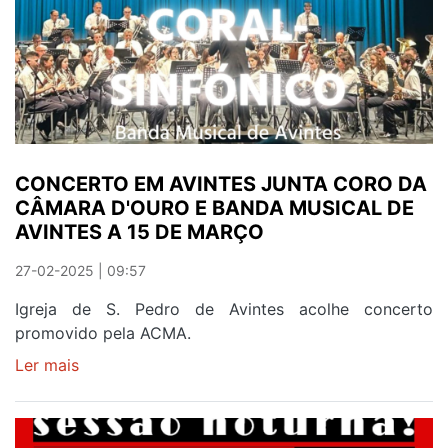
RIO
DOURO
NO
CAIS
DO
ESPINHAÇO
CONCERTO EM AVINTES JUNTA CORO DA
CÂMARA D'OURO E BANDA MUSICAL DE
AVINTES A 15 DE MARÇO
27-02-2025 | 09:57
Igreja de S. Pedro de Avintes acolhe concerto
promovido pela ACMA.
Ler mais
sobre
CONCERTO
EM
AVINTES