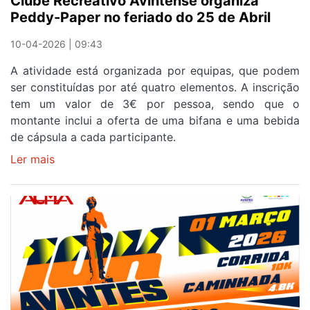
Clube Recreativo Avintense organiza
Peddy-Paper no feriado do 25 de Abril
10-04-2026 | 09:43
A atividade está organizada por equipas, que podem
ser constituídas por até quatro elementos. A inscrição
tem um valor de 3€ por pessoa, sendo que o
montante inclui a oferta de uma bifana e uma bebida
de cápsula a cada participante.
Ler mais
sobre
Clube
Recreativo
Avintense
organiza
Peddy-
Paper
no
feriado
do