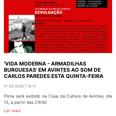
JUNTA
CORO
DA
CÂMARA
D'OURO
E
BANDA
MUSICAL
DE
AVINTES
'VIDA MODERNA - ARMADILHAS
A
BURGUESAS' EM AVINTES AO SOM DE
15
CARLOS PAREDES ESTA QUINTA-FEIRA
DE
MARÇO
11-02-2025 | 10:11
Filme será exibido na Casa da Cultura de Avintes, dia
13, a partir das 21h30
Ler mais
sobre