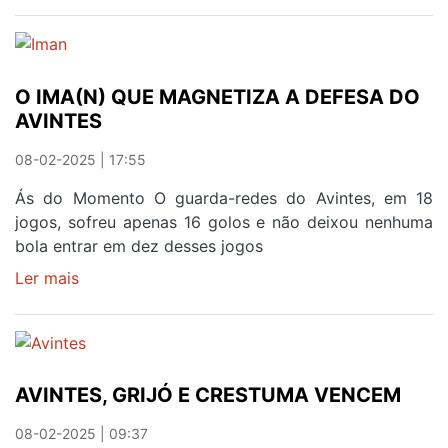
'VIDA
MODERNA
-
ARMADILHAS
O IMA(N) QUE MAGNETIZA A DEFESA DO
BURGUESAS'
AVINTES
EM
AVINTES
08-02-2025 | 17:55
AO
SOM
Ás do Momento O guarda-redes do Avintes, em 18
DE
jogos, sofreu apenas 16 golos e não deixou nenhuma
CARLOS
bola entrar em dez desses jogos
PAREDES
Ler mais
sobre
ESTA
O
QUINTA-
IMA(N)
FEIRA
QUE
MAGNETIZA
AVINTES, GRIJÓ E CRESTUMA VENCEM
A
DEFESA
08-02-2025 | 09:37
DO