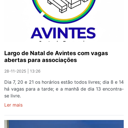
na
Rua
14
de
Maio
em
Avintes
Largo de Natal de Avintes com vagas
abertas para associações
28-11-2025 | 13:26
Dia 7, 20 e 21 os horários estão todos livres; dia 8 e 14
há vagas para a tarde; e a manhã de dia 13 encontra-
se livre.
Ler mais
sobre
Largo
de
Natal