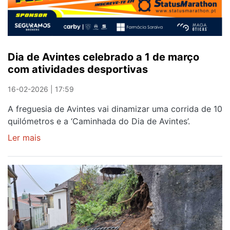
25
de
Abril
Dia de Avintes celebrado a 1 de março
com atividades desportivas
16-02-2026 | 17:59
A freguesia de Avintes vai dinamizar uma corrida de 10
quilómetros e a ‘Caminhada do Dia de Avintes’.
Ler mais
sobre
Dia
de
Avintes
celebrado
a
1
de