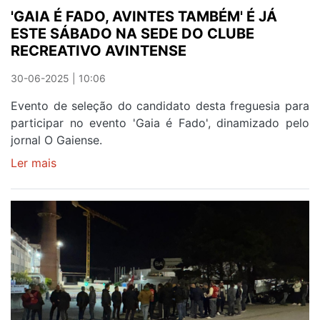
'GAIA É FADO, AVINTES TAMBÉM' É JÁ
ESTE SÁBADO NA SEDE DO CLUBE
RECREATIVO AVINTENSE
30-06-2025 | 10:06
Evento de seleção do candidato desta freguesia para
participar no evento 'Gaia é Fado', dinamizado pelo
jornal O Gaiense.
Ler mais
sobre
'GAIA
É
FADO,
AVINTES
TAMBÉM'
É
JÁ
ESTE
SÁBADO