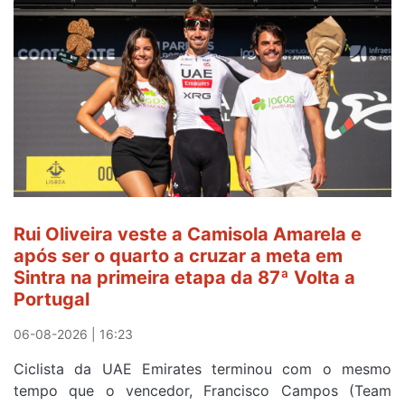
é
sexto
e
continua
de
Camisola
Amarela
ao
fim
da
segunda
Rui Oliveira veste a Camisola Amarela e
etapa
após ser o quarto a cruzar a meta em
da
Sintra na primeira etapa da 87ª Volta a
Volta
Portugal
a
Portugal
06-08-2026 | 16:23
Ciclista da UAE Emirates terminou com o mesmo
tempo que o vencedor, Francisco Campos (Team