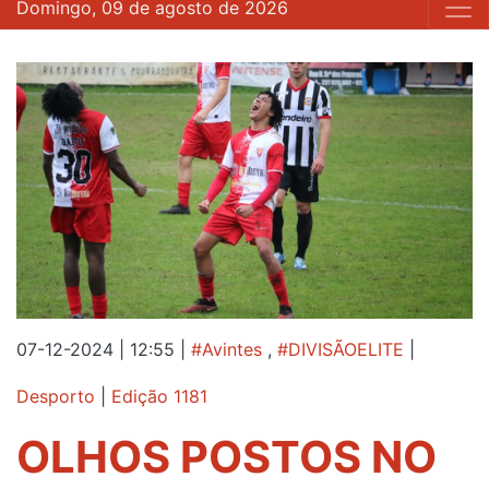
Domingo, 09 de agosto de 2026
07-12-2024 | 12:55
|
#Avintes
,
#DIVISÃOELITE
|
Desporto
|
Edição 1181
OLHOS POSTOS NO