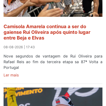
Camisola Amarela continua a ser do
gaiense Rui Oliveira após quinto lugar
entre Beja e Elvas
08-08-2026 | 17:43
Nove segundos de vantagem de Rui Oliveira para
Rafael Reis ao fim da terceira etapa sa 87ª Volta a
Portugal
Ler mais
sobre
Camisola
Amarela
continua
a
ser