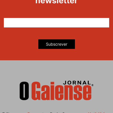
newsletter
Subscrever
Rodapé