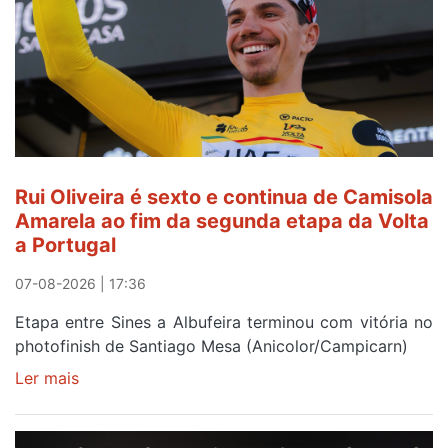
do
gaiense
Rui
Oliveira
após
quinto
lugar
entre
Rui Oliveira é sexto e continua de Camisola
Beja
Amarela ao fim da segunda etapa da Volta
e
a Portugal
Elvas
07-08-2026 | 17:36
Etapa entre Sines a Albufeira terminou com vitória no
photofinish de Santiago Mesa (Anicolor/Campicarn)
Ler mais
sobre
Rui
Oliveira