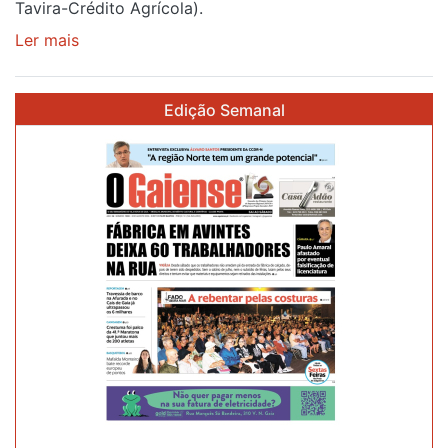
Tavira-Crédito Agrícola).
Ler mais
sobre
Rui
Oliveira
Edição Semanal
veste
a
Camisola
Amarela
e
após
ser
o
quarto
a
cruzar
a
meta
em
Sintra