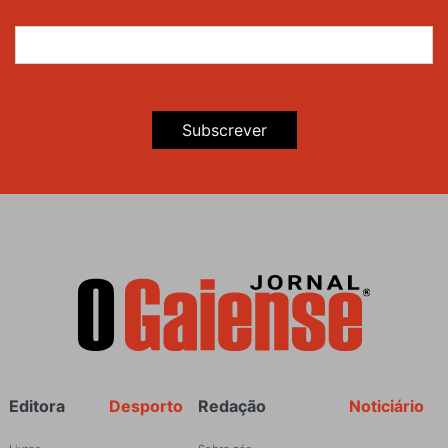
Subscrever
Rodapé
Editora
Desporto
Redação
Noticiário