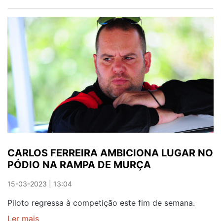
CARLOS
FERREIRA
PREPARA
ATAQUE
AO
PÓDIO
NA
RAMPA
DO
CARAMULO
CARLOS FERREIRA AMBICIONA LUGAR NO
PÓDIO NA RAMPA DE MURÇA
15-03-2023 | 13:04
Piloto regressa à competição este fim de semana.
Ler mais
sobre