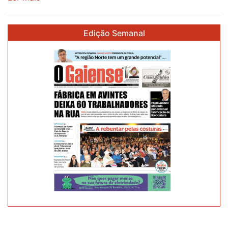
CARLOS
FERREIRA
Edição Semanal
AMBICIONA
LUGAR
NO
PÓDIO
NA
RAMPA
DE
MURÇA