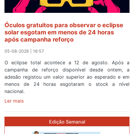
quarto
a
cruzar
Óculos gratuitos para observar o eclipse
a
solar esgotam em menos de 24 horas
meta
após campanha reforço
em
Sintra
05-08-2026 | 16:57
na
O eclipse total acontece a 12 de agosto. Após a
primeira
campanha de reforço disponível desde ontem, a
etapa
adesão registou um valor superior ao esperado e em
da
menos de 24 horas esgotaram o stock a nível
87ª
nacional.
Volta
a
Ler mais
sobre
Portugal
Óculos
gratuitos
Edição Semanal
para
observar