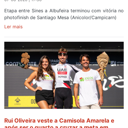
Etapa entre Sines a Albufeira terminou com vitória no
photofinish de Santiago Mesa (Anicolor/Campicarn)
Ler mais
sobre
Rui
Oliveira
é
sexto
e
continua
de
Camisola
Amarela
ao
fim
da
segunda
Rui Oliveira veste a Camisola Amarela e
etapa
após ser o quarto a cruzar a meta em