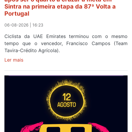
da
Sintra na primeira etapa da 87ª Volta a
Volta
Portugal
a
Portugal
06-08-2026 | 16:23
Ciclista da UAE Emirates terminou com o mesmo
tempo que o vencedor, Francisco Campos (Team
Tavira-Crédito Agrícola).
Ler mais
sobre
Rui
Oliveira
veste
a
Camisola
Amarela
e
após
ser
o