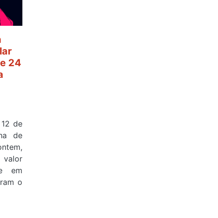
a
lar
e 24
a
 12 de
ha de
ontem,
valor
 e em
aram o