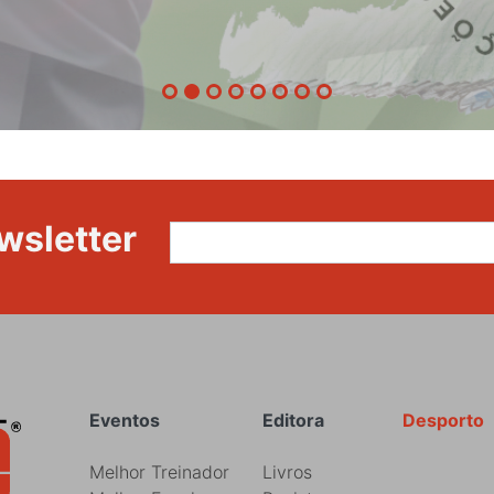
da
87ª
Volta
a
Portugal
wsletter
Rodapé
Eventos
Editora
Desporto
Melhor Treinador
Livros