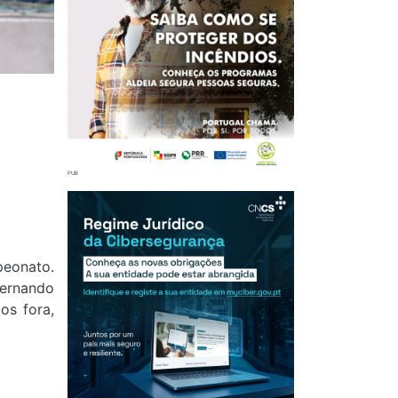
A
peonato.
Fernando
os fora,