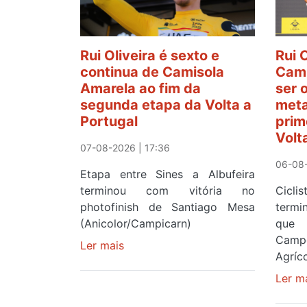
Rui Oliveira é sexto e
Rui 
continua de Camisola
Cami
Amarela ao fim da
ser 
segunda etapa da Volta a
meta
Portugal
prim
Volt
07-08-2026 | 17:36
06-08-
Etapa entre Sines a Albufeira
terminou com vitória no
Cicl
photofinish de Santiago Mesa
term
(Anicolor/Campicarn)
que 
Camp
Ler mais
sobre
Agríco
Rui
Oliveira
Ler m
é