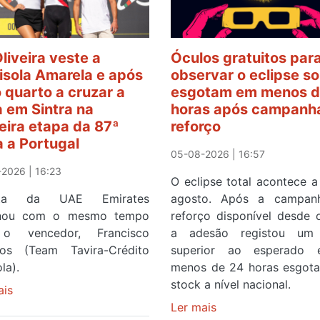
Oliveira veste a
Óculos gratuitos par
sola Amarela e após
observar o eclipse so
o quarto a cruzar a
esgotam em menos d
 em Sintra na
horas após campanh
eira etapa da 87ª
reforço
a a Portugal
05-08-2026 | 16:57
2026 | 16:23
O eclipse total acontece a
ista da UAE Emirates
agosto. Após a campan
inou com o mesmo tempo
reforço disponível desde 
o vencedor, Francisco
a adesão registou um 
os (Team Tavira-Crédito
superior ao esperado
la).
menos de 24 horas esgot
stock a nível nacional.
ais
sobre
Rui
Ler mais
sobre