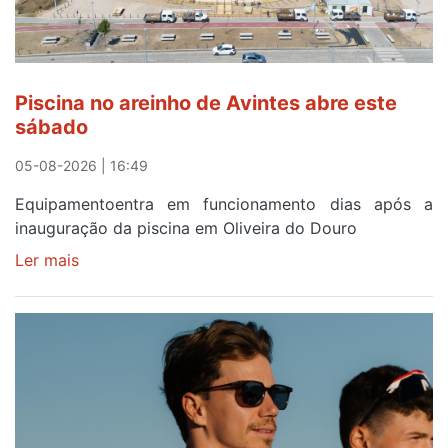
menos
de
24
horas
Piscina no areinho de Avintes abre este
após
sábado
campanha
reforço
05-08-2026 | 16:49
Equipamentoentra em funcionamento dias após a
inauguração da piscina em Oliveira do Douro
Ler mais
sobre
Piscina
no
areinho
de
Avintes
abre
este