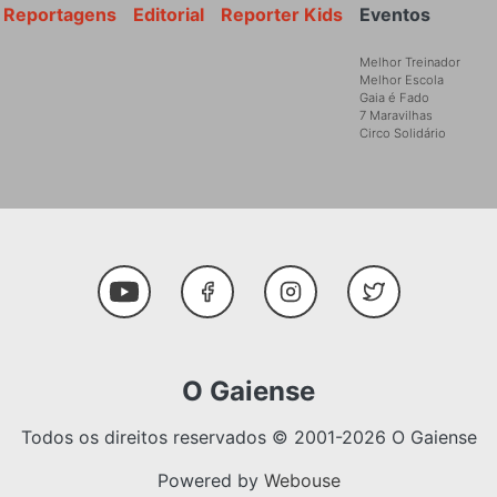
Reportagens
Editorial
Reporter Kids
Eventos
Melhor Treinador
Melhor Escola
Gaia é Fado
7 Maravilhas
Circo Solidário
Social Media
Youtube
Facebook
Instagram
Twitter
O Gaiense
Todos os direitos reservados © 2001-2026 O Gaiense
Powered by
Webouse