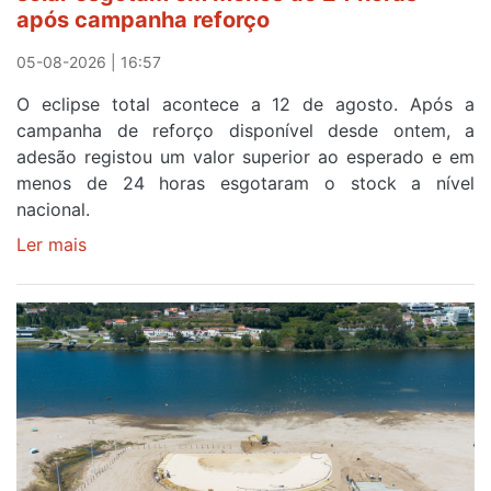
após campanha reforço
05-08-2026 | 16:57
O eclipse total acontece a 12 de agosto. Após a
campanha de reforço disponível desde ontem, a
adesão registou um valor superior ao esperado e em
menos de 24 horas esgotaram o stock a nível
nacional.
Ler mais
sobre
Óculos
gratuitos
para
observar
o
eclipse
solar
esgotam
em