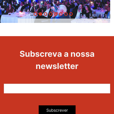
20 Anos -
Evento
22
Subscreva a nossa
Maravilhas
newsletter
Subscrever