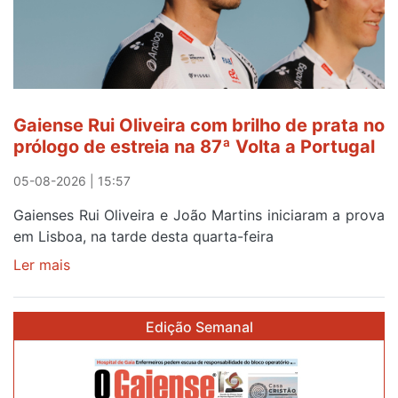
sábado
Gaiense Rui Oliveira com brilho de prata no
prólogo de estreia na 87ª Volta a Portugal
05-08-2026 | 15:57
Gaienses Rui Oliveira e João Martins iniciaram a prova
em Lisboa, na tarde desta quarta-feira
Ler mais
sobre
Gaiense
Rui
Edição Semanal
Oliveira
com
brilho
de