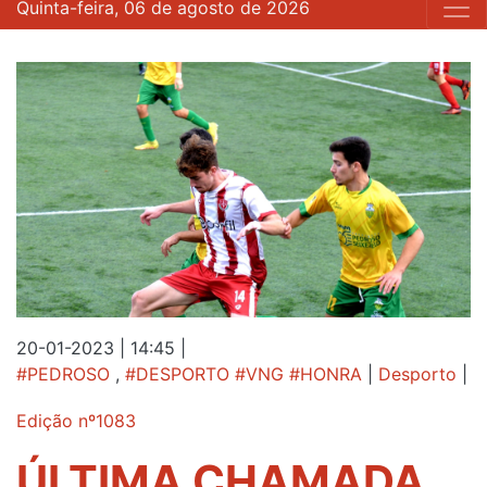
Quinta-feira, 06 de agosto de 2026
20-01-2023 | 14:45
|
#PEDROSO
,
#DESPORTO #VNG #HONRA
|
Desporto
|
Edição nº1083
ÚLTIMA CHAMADA