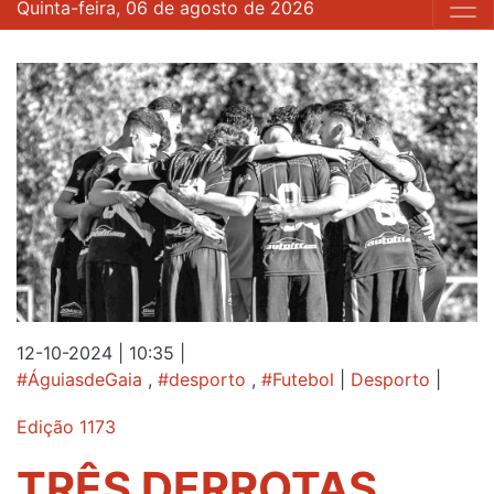
Quinta-feira, 06 de agosto de 2026
12-10-2024 | 10:35
|
#ÁguiasdeGaia
,
#desporto
,
#Futebol
|
Desporto
|
Edição 1173
TRÊS DERROTAS