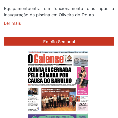
Equipamentoentra em funcionamento dias após a
inauguração da piscina em Oliveira do Douro
Ler mais
sobre
Piscina
no
Edição Semanal
areinho
de
Avintes
abre
este
sábado