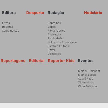
Rodapé
Editora
Desporto
Redação
Noticiário
Livros
Sobre nós
Revistas
Capas
Suplementos
Ficha Técnica
Assinatura
Publicidade
Política de Privacidade
Estatuto Editorial
Entrar
Contactos
Reportagens
Editorial
Reporter Kids
Eventos
Melhor Treinador
Melhor Escola
Gaia é Fado
7 Maravilhas
Circo Solidário