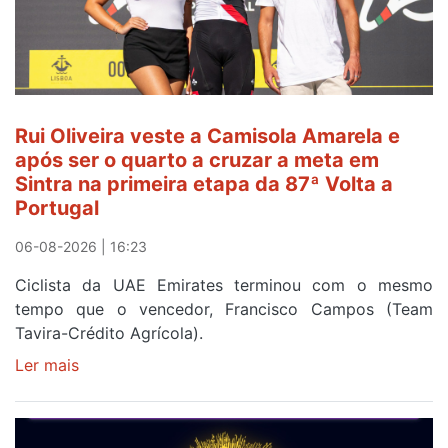
Rui Oliveira veste a Camisola Amarela e
após ser o quarto a cruzar a meta em
Sintra na primeira etapa da 87ª Volta a
Portugal
06-08-2026 | 16:23
Ciclista da UAE Emirates terminou com o mesmo
tempo que o vencedor, Francisco Campos (Team
Tavira-Crédito Agrícola).
Ler mais
sobre
Rui
Oliveira
veste