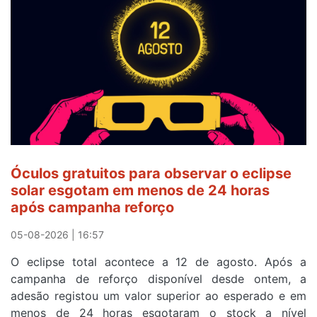
a
Camisola
Amarela
e
após
ser
o
quarto
a
cruzar
Óculos gratuitos para observar o eclipse
a
solar esgotam em menos de 24 horas
meta
após campanha reforço
em
Sintra
05-08-2026 | 16:57
na
O eclipse total acontece a 12 de agosto. Após a
primeira
campanha de reforço disponível desde ontem, a
etapa
adesão registou um valor superior ao esperado e em
da
menos de 24 horas esgotaram o stock a nível
87ª