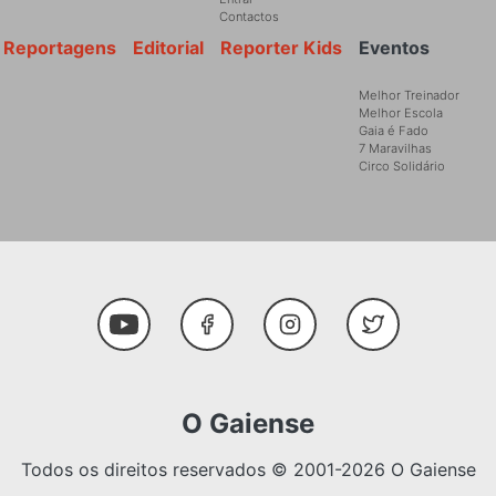
Contactos
Reportagens
Editorial
Reporter Kids
Eventos
Melhor Treinador
Melhor Escola
Gaia é Fado
7 Maravilhas
Circo Solidário
Social Media
Youtube
Facebook
Instagram
Twitter
O Gaiense
Todos os direitos reservados © 2001-2026 O Gaiense