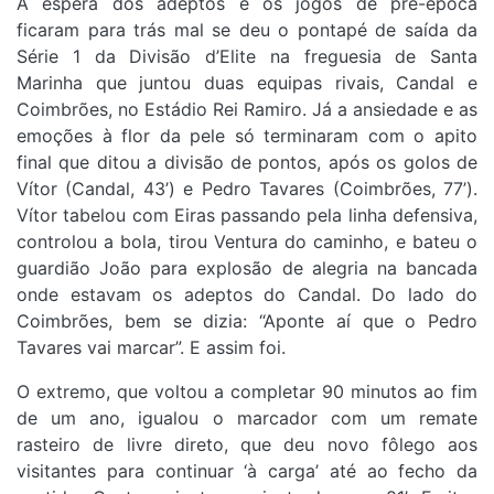
A espera dos adeptos e os jogos de pré-época
ficaram para trás mal se deu o pontapé de saída da
Série 1 da Divisão d’Elite na freguesia de Santa
Marinha que juntou duas equipas rivais, Candal e
Coimbrões, no Estádio Rei Ramiro. Já a ansiedade e as
emoções à flor da pele só terminaram com o apito
final que ditou a divisão de pontos, após os golos de
Vítor (Candal, 43’) e Pedro Tavares (Coimbrões, 77’).
Vítor tabelou com Eiras passando pela linha defensiva,
controlou a bola, tirou Ventura do caminho, e bateu o
guardião João para explosão de alegria na bancada
onde estavam os adeptos do Candal. Do lado do
Coimbrões, bem se dizia: “Aponte aí que o Pedro
Tavares vai marcar”. E assim foi.
O extremo, que voltou a completar 90 minutos ao fim
de um ano, igualou o marcador com um remate
rasteiro de livre direto, que deu novo fôlego aos
visitantes para continuar ‘à carga’ até ao fecho da