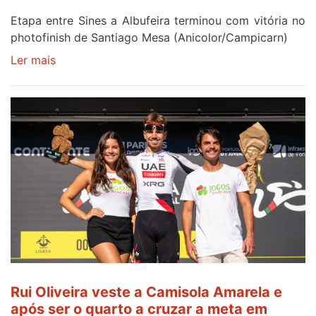
Etapa entre Sines a Albufeira terminou com vitória no
photofinish de Santiago Mesa (Anicolor/Campicarn)
Ler mais
sobre
Rui
Oliveira
é
sexto
e
continua
de
Camisola
Amarela
ao
fim
da
segunda
Rui Oliveira veste a Camisola Amarela e
etapa
após ser o quarto a cruzar a meta em
da