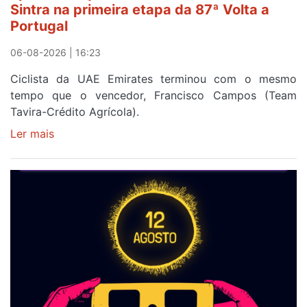
Sintra na primeira etapa da 87ª Volta a
Volta
Portugal
a
Portugal
06-08-2026 | 16:23
Ciclista da UAE Emirates terminou com o mesmo
tempo que o vencedor, Francisco Campos (Team
Tavira-Crédito Agrícola).
Ler mais
sobre
Rui
Oliveira
veste
a
Camisola
Amarela
e
após
ser
o