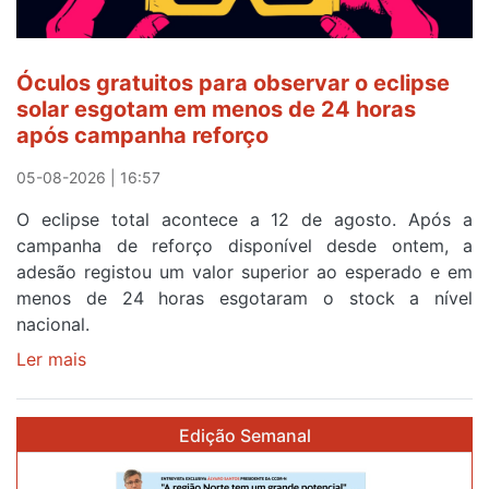
quarto
a
cruzar
Óculos gratuitos para observar o eclipse
a
solar esgotam em menos de 24 horas
meta
após campanha reforço
em
Sintra
05-08-2026 | 16:57
na
O eclipse total acontece a 12 de agosto. Após a
primeira
campanha de reforço disponível desde ontem, a
etapa
adesão registou um valor superior ao esperado e em
da
menos de 24 horas esgotaram o stock a nível
87ª
nacional.
Volta
a
Ler mais
sobre
Portugal
Óculos
gratuitos
Edição Semanal
para
observar