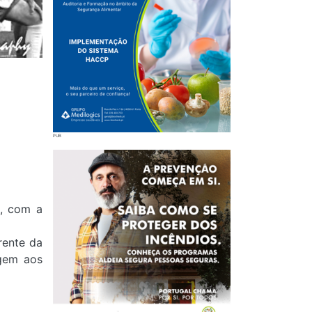
a, com a
rente da
agem aos