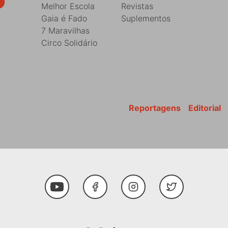
Melhor Escola
Revistas
Gaia é Fado
Suplementos
7 Maravilhas
Circo Solidário
Reportagens
Editorial
Youtube
Facebook
Instagram
Twitter