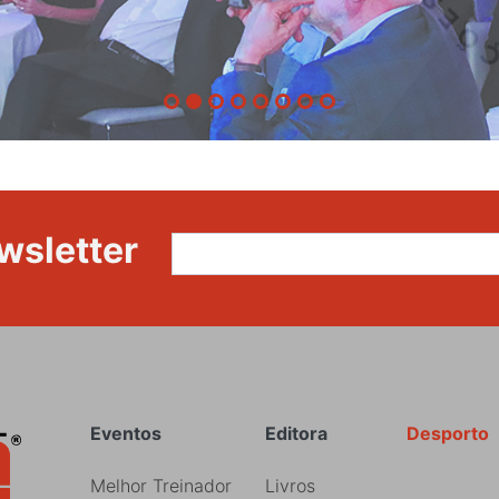
wsletter
Rodapé
Eventos
Editora
Desporto
Melhor Treinador
Livros