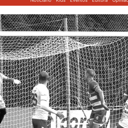
Noticiário
Kids
Eventos
Editora
Opiniã