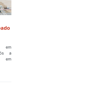
bado
a em
pós a
na em