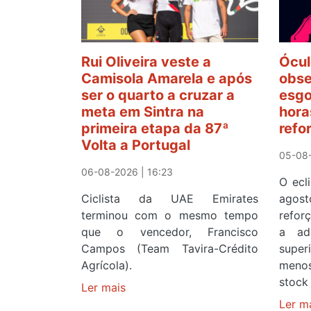
Rui Oliveira veste a
Ócul
Camisola Amarela e após
obse
ser o quarto a cruzar a
esgo
meta em Sintra na
hora
primeira etapa da 87ª
refo
Volta a Portugal
05-08-
06-08-2026 | 16:23
O ecl
Ciclista da UAE Emirates
agos
terminou com o mesmo tempo
refor
que o vencedor, Francisco
a ad
Campos (Team Tavira-Crédito
supe
Agrícola).
menos
stock 
Ler mais
sobre
Rui
Ler m