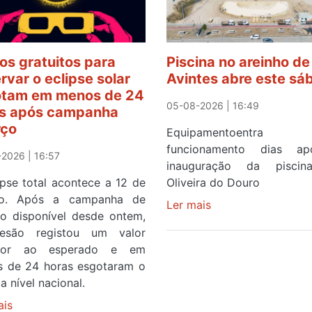
os gratuitos para
Piscina no areinho de
rvar o eclipse solar
Avintes abre este sá
tam em menos de 24
05-08-2026 | 16:49
s após campanha
rço
Equipamentoentr
funcionamento dias a
2026 | 16:57
inauguração da pisci
ipse total acontece a 12 de
Oliveira do Douro
to. Após a campanha de
Ler mais
sobre
ço disponível desde ontem,
Piscina
esão registou um valor
no
rior ao esperado e em
areinho
 de 24 horas esgotaram o
de
a nível nacional.
Avintes
ais
sobre
abre