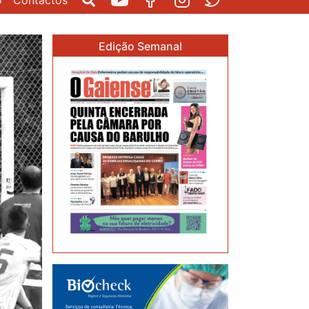
o
Contactos
Pesquisar
Youtube
Facebook
Instagram
Twitter
Edição Semanal