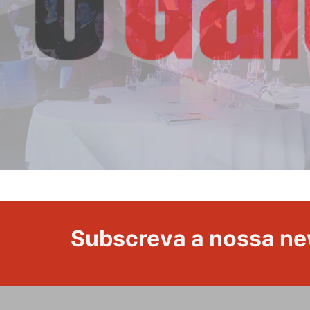
campanha
reforço
Subscreva a nossa ne