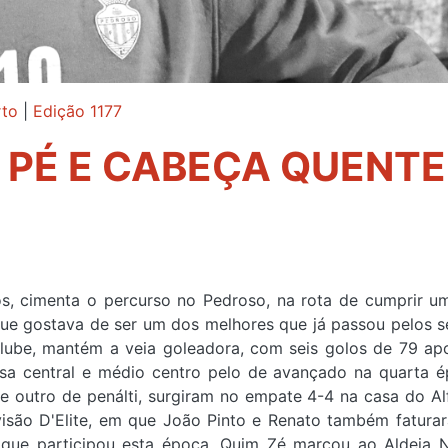
to
|
Edição 1177
E PÉ E CABEÇA QUENTE
s, cimenta o percurso no Pedroso, na rota de cumprir u
ue gostava de ser um dos melhores que já passou pelos se
lube, mantém a veia goleadora, com seis golos de 79 ap
esa central e médio centro pelo de avançado na quarta 
 e outro de penálti, surgiram no empate 4-4 na casa do Al
visão D'Elite, em que João Pinto e Renato também fatura
 que participou esta época, Quim Zé marcou ao Aldeia 