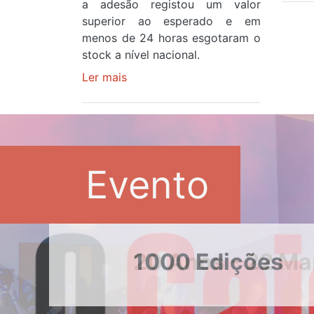
a adesão registou um valor
superior ao esperado e em
menos de 24 horas esgotaram o
stock a nível nacional.
Ler mais
sobre
Óculos
gratuitos
para
observar
o
Evento
eclipse
solar
esgotam
em
menos
20 Anos - 22 Ma
de
24
horas
após