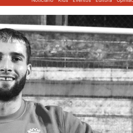
Noticiário
Kids
Eventos
Editora
Opiniã