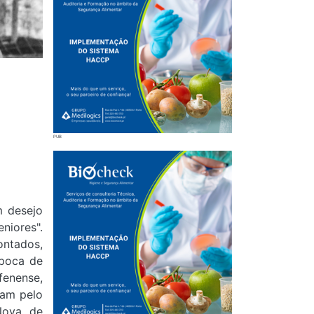
m desejo
niores".
ontados,
época de
fenense,
ram pelo
Nova, de