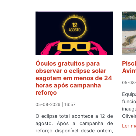
Óculos gratuitos para
Pisc
observar o eclipse solar
Avin
esgotam em menos de 24
05-08-
horas após campanha
reforço
Equ
func
05-08-2026 | 16:57
inau
O eclipse total acontece a 12 de
Olive
agosto. Após a campanha de
Ler m
reforço disponível desde ontem,