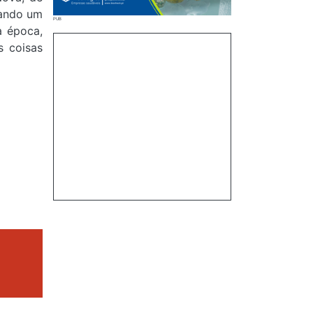
tando um
a época,
s coisas