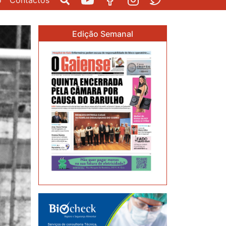
o
Contactos
Pesquisar
Youtube
Facebook
Instagram
Twitter
Edição Semanal