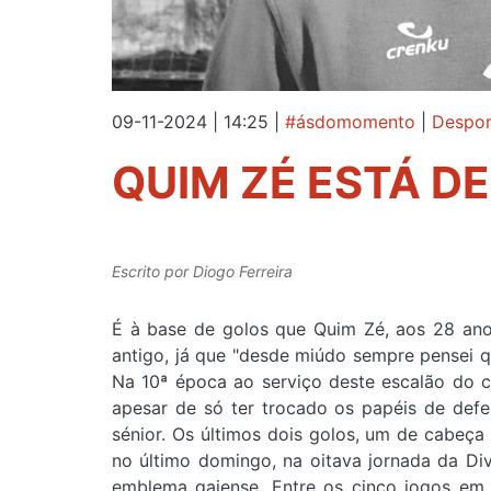
09-11-2024 | 14:25
|
#ásdomomento
|
Despor
QUIM ZÉ ESTÁ D
Escrito por
Diogo Ferreira
É à base de golos que Quim Zé, aos 28 ano
antigo, já que "desde miúdo sempre pensei q
Na 10ª época ao serviço deste escalão do c
apesar de só ter trocado os papéis de def
sénior. Os últimos dois golos, um de cabeça
no último domingo, na oitava jornada da Di
emblema gaiense. Entre os cinco jogos em