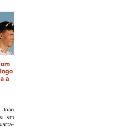
 com
ólogo
ta a
e João
ova em
uarta-