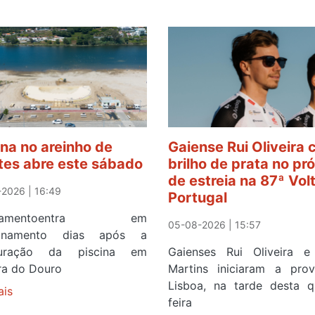
ina no areinho de
Gaiense Rui Oliveira
tes abre este sábado
brilho de prata no pr
de estreia na 87ª Vol
2026 | 16:49
Portugal
ipamentoentra em
05-08-2026 | 15:57
ionamento dias após a
guração da piscina em
Gaienses Rui Oliveira 
ira do Douro
Martins iniciaram a pr
Lisboa, na tarde desta q
ais
sobre
feira
Piscina