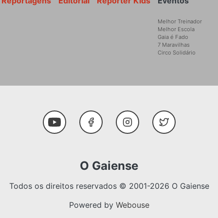
Reportagens
Editorial
Reporter Kids
Eventos
Melhor Treinador
Melhor Escola
Gaia é Fado
7 Maravilhas
Circo Solidário
Social Media
Youtube
Facebook
Instagram
Twitter
O Gaiense
Todos os direitos reservados © 2001-2026 O Gaiense
Powered by
Webouse