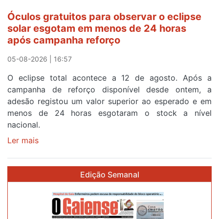
cruzar
Óculos gratuitos para observar o eclipse
a
solar esgotam em menos de 24 horas
meta
após campanha reforço
em
Sintra
05-08-2026 | 16:57
na
O eclipse total acontece a 12 de agosto. Após a
primeira
campanha de reforço disponível desde ontem, a
etapa
adesão registou um valor superior ao esperado e em
da
menos de 24 horas esgotaram o stock a nível
87ª
nacional.
Volta
a
Ler mais
sobre
Portugal
Óculos
gratuitos
Edição Semanal
para
observar
o
eclipse