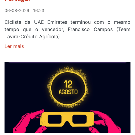
a
Portugal
06-08-2026 | 16:23
Ciclista da UAE Emirates terminou com o mesmo
tempo que o vencedor, Francisco Campos (Team
Tavira-Crédito Agrícola).
Ler mais
sobre
Rui
Oliveira
veste
a
Camisola
Amarela
e
após
ser
o
quarto
a