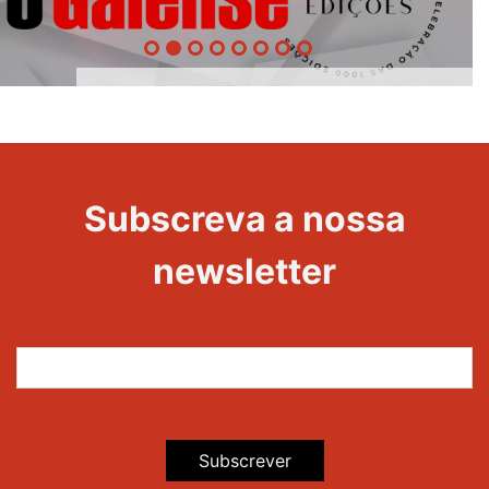
1000
Evento
Edições
Subscreva a nossa
newsletter
Subscrever