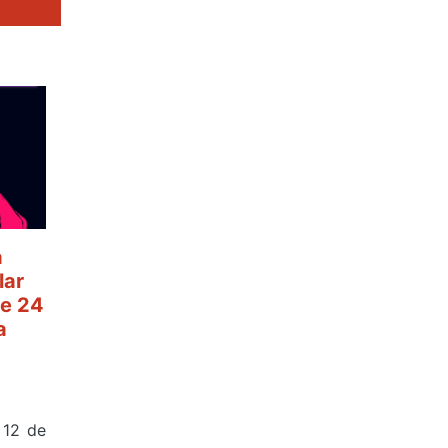
a
lar
e 24
a
 12 de