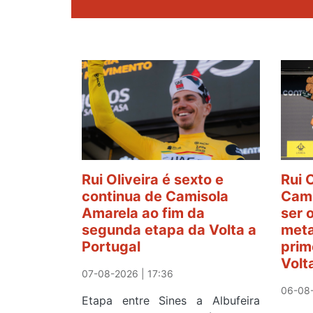
Rui Oliveira é sexto e
Rui 
continua de Camisola
Cami
Amarela ao fim da
ser 
segunda etapa da Volta a
meta
Portugal
prim
Volt
07-08-2026 | 17:36
06-08-
Etapa entre Sines a Albufeira