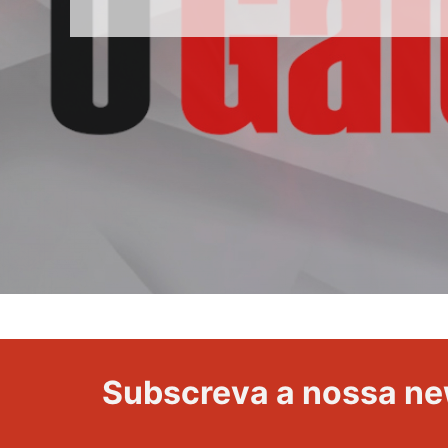
Volta
a
Portugal
Subscreva a nossa ne