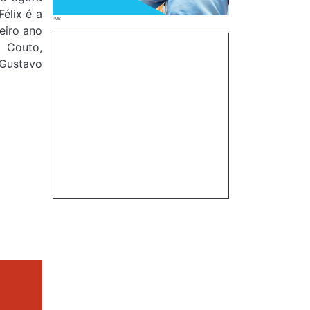
élix é a
eiro ano
o Couto,
 Gustavo