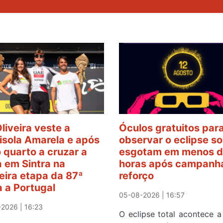
Oliveira veste a
Óculos gratuitos par
sola Amarela e após
observar o eclipse so
o quarto a cruzar a
esgotam em menos d
 em Sintra na
horas após campanh
eira etapa da 87ª
reforço
a a Portugal
05-08-2026 | 16:57
2026 | 16:23
O eclipse total acontece a