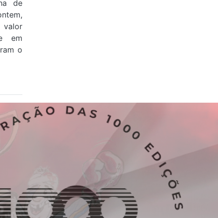
ha de
ontem,
valor
 e em
aram o