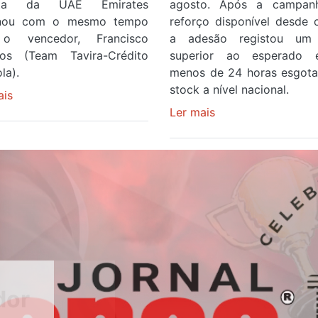
ista da UAE Emirates
agosto. Após a campan
inou com o mesmo tempo
reforço disponível desde 
o vencedor, Francisco
a adesão registou um 
os (Team Tavira-Crédito
superior ao esperado
la).
menos de 24 horas esgot
stock a nível nacional.
ais
sobre
Rui
Ler mais
sobre
Oliveira
Óculos
veste
gratuitos
a
para
Camisola
observar
Amarela
o
e
eclipse
após
solar
ser
esgotam
o
em
quarto
menos
a
de
cruzar
24