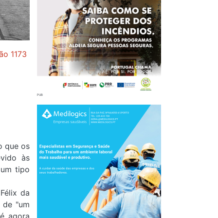
ão 1173
o que os
vido às
 um tipo
Félix da
o de "um
 é agora