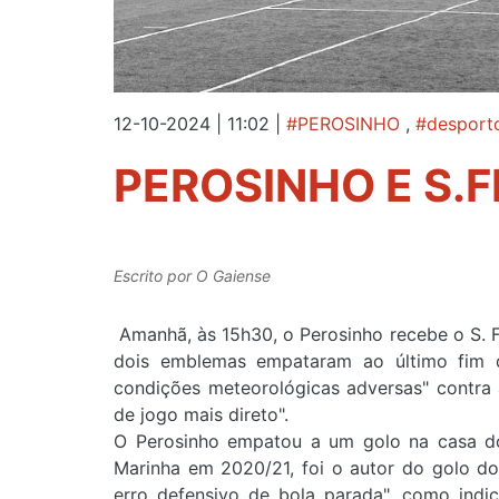
12-10-2024 | 11:02
|
#PEROSINHO
,
#desport
PEROSINHO E S.
Escrito por
O Gaiense
Amanhã, às 15h30, o Perosinho recebe o S. F
dois emblemas empataram ao último fim 
condições meteorológicas adversas" contra 
de jogo mais direto".
O Perosinho empatou a um golo na casa do
Marinha em 2020/21, foi o autor do golo do
erro defensivo de bola parada", como indic