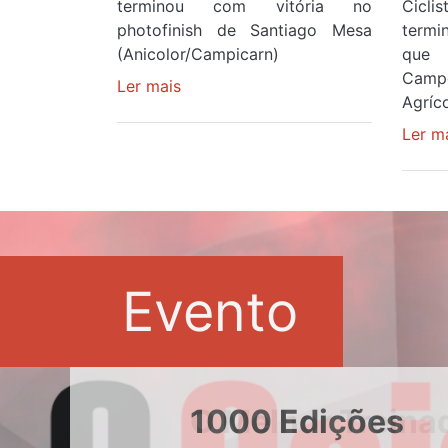
terminou com vitória no
Cicl
photofinish de Santiago Mesa
term
(Anicolor/Campicarn)
que 
Camp
Ler mais
sobre
Agríco
Rui
Oliveira
Ler m
é
sexto
e
continua
de
Camisola
Evento
Amarela
ao
fim
da
segunda
1000 Edições
etapa
da