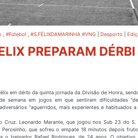
o
,
#Futebol
,
#S.FÉLIXDAMARINHA #VNG
|
Desporto
|
Ediç
FELIX PREPARAM DÉRBI
élix em dérbi da quinta jornada da Divisão de Honra, send
de semana em jogos em que sentiram dificuldades "de
adversários "aguerridos, mais experientes e habituados a
 Cruz. Leonardo Marante, que jogou nos Sub 23 do S. 
 Perosinho, que sofreu o empate 18 minutos depois frut
a o treinador Rafael Rodrigues, de 24 anos. O objetivo