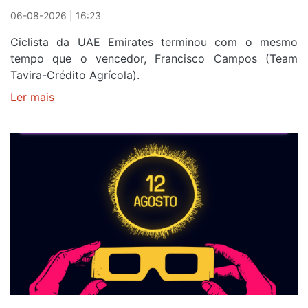
06-08-2026 | 16:23
Ciclista da UAE Emirates terminou com o mesmo
tempo que o vencedor, Francisco Campos (Team
Tavira-Crédito Agrícola).
Ler mais
sobre
Rui
Oliveira
veste
a
Camisola
Amarela
e
após
ser
o
quarto
a