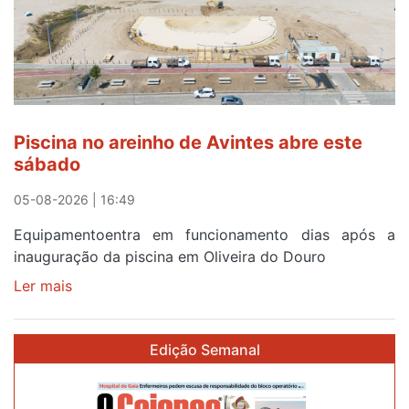
esgotam
em
menos
de
24
horas
Piscina no areinho de Avintes abre este
após
sábado
campanha
reforço
05-08-2026 | 16:49
Equipamentoentra em funcionamento dias após a
inauguração da piscina em Oliveira do Douro
Ler mais
sobre
Piscina
no
Edição Semanal
areinho
de
Avintes