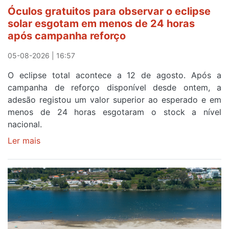
cruzar
Óculos gratuitos para observar o eclipse
a
solar esgotam em menos de 24 horas
meta
após campanha reforço
em
Sintra
05-08-2026 | 16:57
na
O eclipse total acontece a 12 de agosto. Após a
primeira
campanha de reforço disponível desde ontem, a
etapa
adesão registou um valor superior ao esperado e em
da
menos de 24 horas esgotaram o stock a nível
87ª
nacional.
Volta
a
Ler mais
sobre
Portugal
Óculos
gratuitos
para
observar
o
eclipse
solar