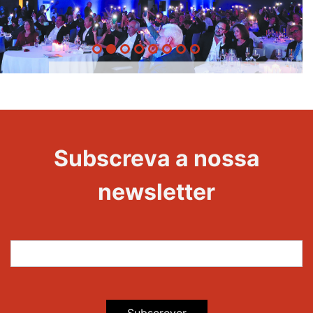
20 Anos -
Evento
22
Subscreva a nossa
Maravilhas
newsletter
Subscrever