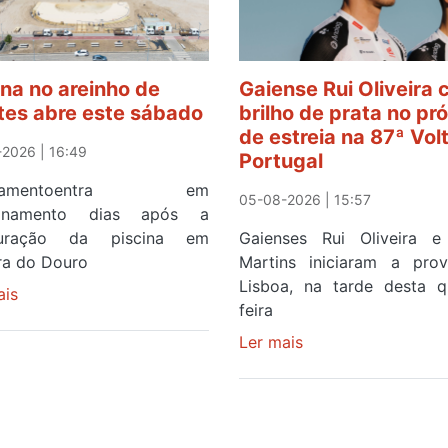
ina no areinho de
Gaiense Rui Oliveira
tes abre este sábado
brilho de prata no pr
de estreia na 87ª Vol
2026 | 16:49
Portugal
ipamentoentra em
05-08-2026 | 15:57
ionamento dias após a
guração da piscina em
Gaienses Rui Oliveira 
ira do Douro
Martins iniciaram a pr
Lisboa, na tarde desta q
ais
sobre
feira
Piscina
no
Ler mais
sobre
areinho
Gaiense
de
Rui
Avintes
Oliveira
abre
com