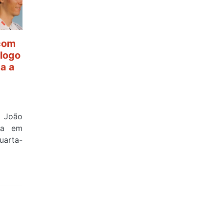
 com
ólogo
ta a
e João
ova em
uarta-