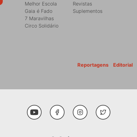
Melhor Escola
Revistas
Gaia é Fado
Suplementos
7 Maravilhas
Circo Solidário
Reportagens
Editorial
Youtube
Facebook
Instagram
Twitter