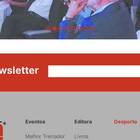
wsletter
Rodapé
Eventos
Editora
Desporto
Melhor Treinador
Livros