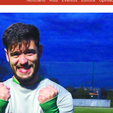
Noticiário
Kids
Eventos
Editora
Opiniã