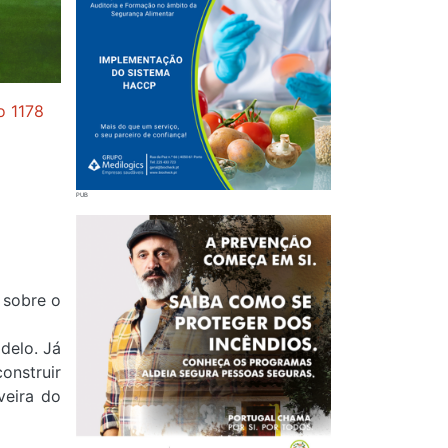
o 1178
 sobre o
delo. Já
onstruir
veira do