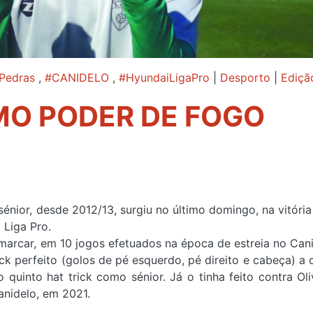
Pedras
,
#CANIDELO
,
#HyundaiLigaPro
|
Desporto
|
Ediçã
MO PODER DE FOGO
énior, desde 2012/13, surgiu no último domingo, na vitória
i Liga Pro.
marcar, em 10 jogos efetuados na época de estreia no Cani
ck perfeito (golos de pé esquerdo, pé direito e cabeça) a c
o quinto hat trick como sénior. Já o tinha feito contra Oli
anidelo, em 2021.