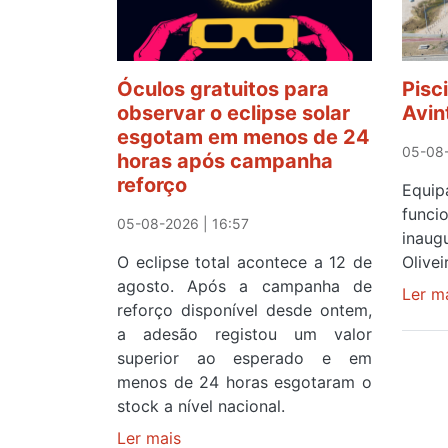
Óculos gratuitos para
Pisc
observar o eclipse solar
Avin
esgotam em menos de 24
05-08-
horas após campanha
reforço
Equ
func
05-08-2026 | 16:57
inau
O eclipse total acontece a 12 de
Olive
agosto. Após a campanha de
Ler m
reforço disponível desde ontem,
a adesão registou um valor
superior ao esperado e em
menos de 24 horas esgotaram o
stock a nível nacional.
Ler mais
sobre