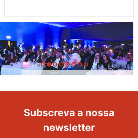
20 Anos -
Evento
22
Subscreva a nossa
Maravilhas
newsletter