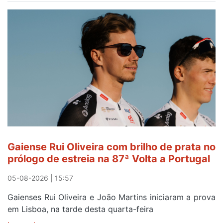
no
areinho
de
Avintes
abre
este
sábado
Gaiense Rui Oliveira com brilho de prata no
prólogo de estreia na 87ª Volta a Portugal
05-08-2026 | 15:57
Gaienses Rui Oliveira e João Martins iniciaram a prova
em Lisboa, na tarde desta quarta-feira