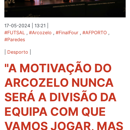
17-05-2024 | 13:21
|
#FUTSAL
,
#Arcozelo
,
#FinalFour
,
#AFPORTO
,
#Paredes
|
Desporto
|
"A MOTIVAÇÃO DO
ARCOZELO NUNCA
SERÁ A DIVISÃO DA
EQUIPA COM QUE
VAMOS JOGAR, MAS