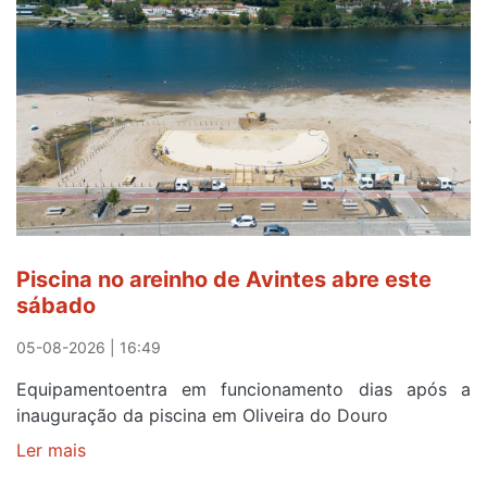
para
observar
o
eclipse
solar
esgotam
em
menos
de
24
horas
Piscina no areinho de Avintes abre este
após
sábado
campanha
reforço
05-08-2026 | 16:49
Equipamentoentra em funcionamento dias após a
inauguração da piscina em Oliveira do Douro
Ler mais
sobre
Piscina