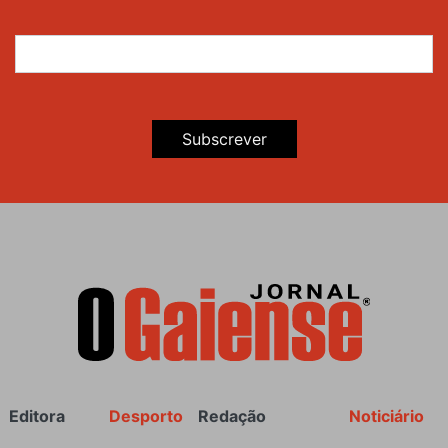
Subscrever
Rodapé
Editora
Desporto
Redação
Noticiário