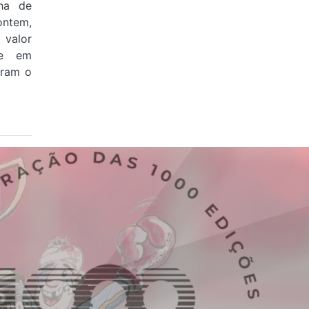
ha de
ontem,
valor
 e em
aram o