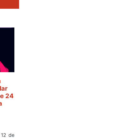
a
lar
e 24
a
 12 de