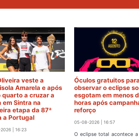
Oliveira veste a
Óculos gratuitos par
sola Amarela e após
observar o eclipse so
o quarto a cruzar a
esgotam em menos d
 em Sintra na
horas após campanh
eira etapa da 87ª
reforço
a a Portugal
05-08-2026 | 16:57
2026 | 16:23
O eclipse total acontece a