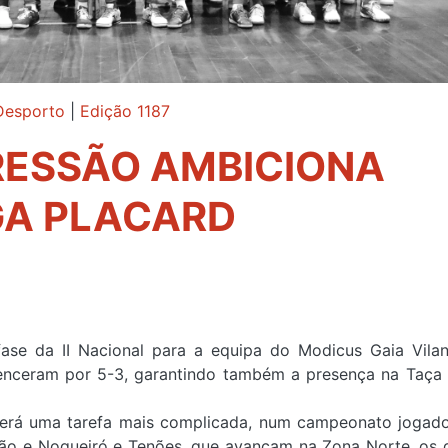
Desporto
|
Edição 1187
RESSÃO AMBICIONA
GA PLACARD
ase da II Nacional para a equipa do Modicus Gaia Vila
nceram por 5-3, garantindo também a presença na Taça 
terá uma tarefa mais complicada, num campeonato jogad
icão e Nogueiró e Tenões, que avançam na Zona Norte, os 