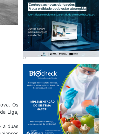
nova. Os
da Liga,
o a duas
gaienses