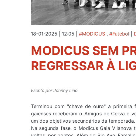
18-01-2025 | 12:05
|
#MODICUS
,
#Futebol
|
MODICUS SEM P
REGRESSAR À LI
Escrito por
Johnny Lino
Terminou com "chave de ouro" a primeira f
gaienses receberam o Amigos de Cerva e ve
um dos objetivos secundários da temporada.
Na segunda fase, o Modicus Gaia Vilanova 
voltas, por pontos. Além do Rio Ave, Famal