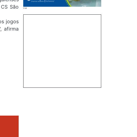
, CS São
os jogos
, afirma