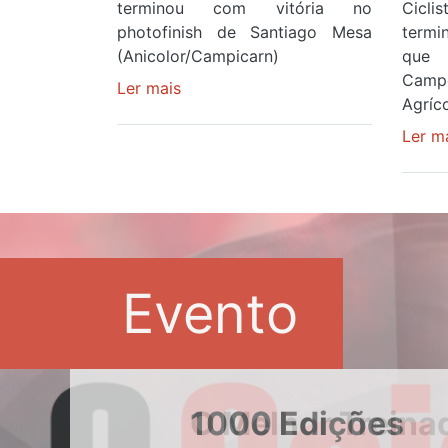
terminou com vitória no
Cicl
photofinish de Santiago Mesa
term
(Anicolor/Campicarn)
que 
Camp
Ler mais
sobre
Agríco
Rui
Oliveira
Ler m
é
sexto
e
continua
de
Camisola
Evento
Amarela
ao
fim
da
segunda
1000 Edições
etapa