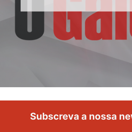
da
Volta
a
Portugal
Subscreva a nossa ne