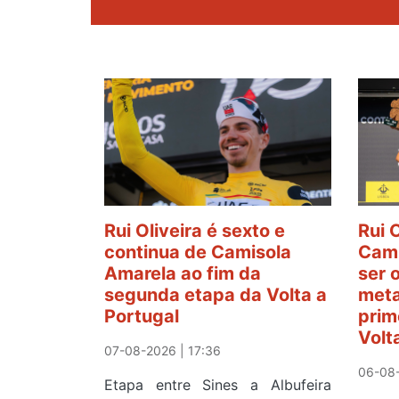
Rui Oliveira é sexto e
Rui 
continua de Camisola
Cami
Amarela ao fim da
ser 
segunda etapa da Volta a
meta
Portugal
prim
Volt
07-08-2026 | 17:36
06-08-
Etapa entre Sines a Albufeira