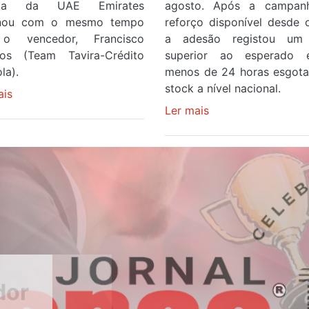
ista da UAE Emirates
agosto. Após a campan
inou com o mesmo tempo
reforço disponível desde 
o vencedor, Francisco
a adesão registou um 
os (Team Tavira-Crédito
superior ao esperado
la).
menos de 24 horas esgot
stock a nível nacional.
ais
sobre
Rui
Ler mais
sobre
Oliveira
Óculos
veste
gratuitos
a
para
Camisola
observar
Amarela
o
e
eclipse
após
solar
ser
esgotam
o
em
quarto
menos
a
de