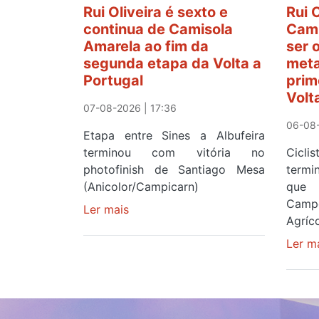
Rui Oliveira é sexto e
Rui 
continua de Camisola
Cami
Amarela ao fim da
ser 
segunda etapa da Volta a
meta
Portugal
prim
Volt
07-08-2026 | 17:36
06-08-
Etapa entre Sines a Albufeira
terminou com vitória no
Cicl
photofinish de Santiago Mesa
term
(Anicolor/Campicarn)
que 
Camp
Ler mais
sobre
Agríco
Rui
Oliveira
Ler m
é
sexto
e
continua