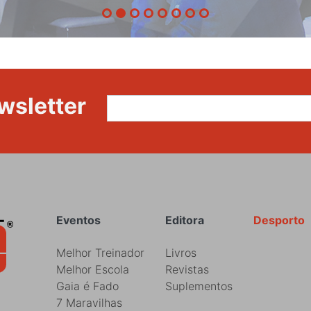
a
Portugal
wsletter
Rodapé
Eventos
Editora
Desporto
Melhor Treinador
Livros
Melhor Escola
Revistas
Gaia é Fado
Suplementos
7 Maravilhas