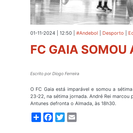
01-11-2024 | 12:50
|
#Andebol
|
Desporto
|
E
FC GAIA SOMOU 
Escrito por
Diogo Ferreira
O FC Gaia está imparável e somou a sétima 
23-22, na sétima jornada. André Rei marcou p
Antunes defronta o Almada, às 18h30.
Share
Facebook
Twitter
Email