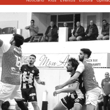
Noticiário
Kids
Eventos
Editora
Opiniã