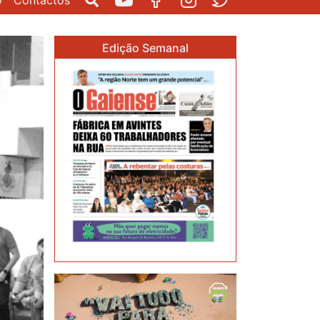
o
Contactos
Pesquisar
Youtube
Facebook
Instagram
Twitter
Edição Semanal