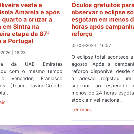
Oliveira veste a
Óculos gratuitos par
sola Amarela e após
observar o eclipse so
o quarto a cruzar a
esgotam em menos d
 em Sintra na
horas após campanh
eira etapa da 87ª
reforço
a a Portugal
05-08-2026 | 16:57
2026 | 16:23
O eclipse total acontece a
ista da UAE Emirates
agosto. Após a campan
inou com o mesmo tempo
reforço disponível desde 
o vencedor, Francisco
a adesão registou um 
os (Team Tavira-Crédito
superior ao esperado
la).
menos de 24 horas esgot
stock a nível nacional.
ais
sobre
Rui
Ler mais
sobre
Oliveira
Óculos
veste
gratuitos
a
para