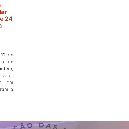
a
lar
e 24
a
 12 de
ha de
ontem,
valor
 e em
aram o