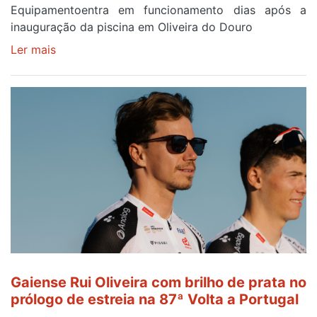
Equipamentoentra em funcionamento dias após a
inauguração da piscina em Oliveira do Douro
Ler mais
sobre
Piscina
no
areinho
de
Avintes
abre
este
sábado
Gaiense Rui Oliveira com brilho de prata no
prólogo de estreia na 87ª Volta a Portugal