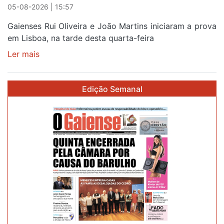
05-08-2026 | 15:57
Gaienses Rui Oliveira e João Martins iniciaram a prova
em Lisboa, na tarde desta quarta-feira
Ler mais
sobre
Gaiense
Rui
Edição Semanal
Oliveira
com
brilho
de
prata
no
prólogo
de
estreia
na
87ª
Volta