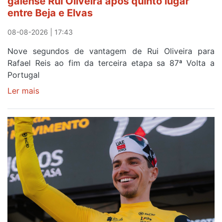
gaiense Rui Oliveira após quinto lugar
entre Beja e Elvas
08-08-2026 | 17:43
Nove segundos de vantagem de Rui Oliveira para
Rafael Reis ao fim da terceira etapa sa 87ª Volta a
Portugal
Ler mais
sobre
Camisola
Amarela
continua
a
ser
do
gaiense
Rui
Oliveira
após
quinto