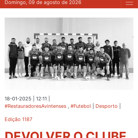
Domingo, 09 de agosto de 2026
18-01-2025 | 12:11
|
#RestauradoresAvintenses
,
#Futebol
|
Desporto
|
Edição 1187
DEVOLVER O CLUBE