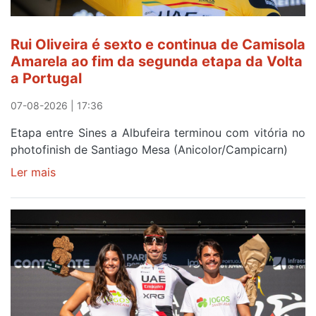
lugar
entre
Rui Oliveira é sexto e continua de Camisola
Beja
Amarela ao fim da segunda etapa da Volta
e
a Portugal
Elvas
07-08-2026 | 17:36
Etapa entre Sines a Albufeira terminou com vitória no
photofinish de Santiago Mesa (Anicolor/Campicarn)
Ler mais
sobre
Rui
Oliveira
é
sexto
e
continua
de
Camisola