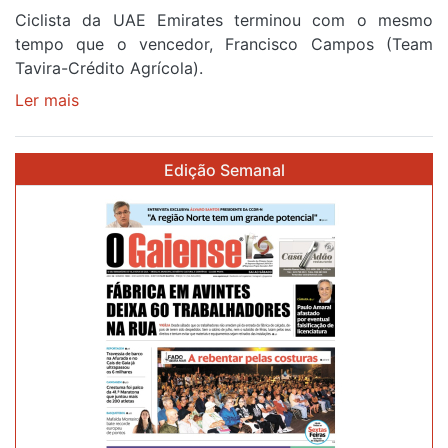
Ciclista da UAE Emirates terminou com o mesmo
tempo que o vencedor, Francisco Campos (Team
Tavira-Crédito Agrícola).
Ler mais
sobre
Rui
Oliveira
Edição Semanal
veste
a
Camisola
Amarela
e
após
ser
o
quarto
a
cruzar
a