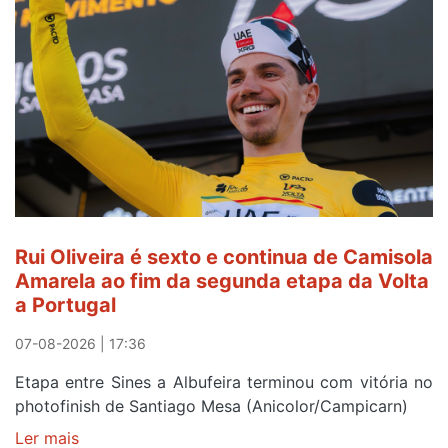
continua
a
ser
do
gaiense
Rui
Oliveira
após
quinto
lugar
entre
Rui Oliveira é sexto e continua de Camisola
Beja
Amarela ao fim da segunda etapa da Volta
e
a Portugal
Elvas
07-08-2026 | 17:36
Etapa entre Sines a Albufeira terminou com vitória no
photofinish de Santiago Mesa (Anicolor/Campicarn)
Ler mais
sobre