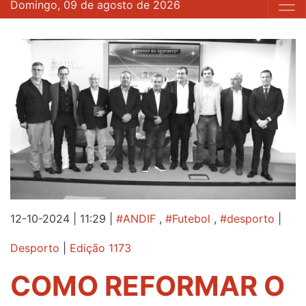
Domingo, 09 de agosto de 2026
12-10-2024 | 11:29
|
#ANDIF
,
#Futebol
,
#desporto
|
Desporto
|
Edição 1173
COMO REFORMAR O