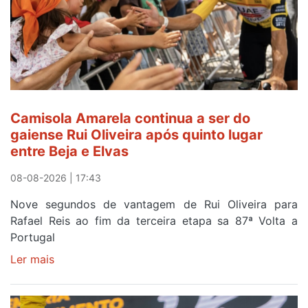
Camisola Amarela continua a ser do
gaiense Rui Oliveira após quinto lugar
entre Beja e Elvas
08-08-2026 | 17:43
Nove segundos de vantagem de Rui Oliveira para
Rafael Reis ao fim da terceira etapa sa 87ª Volta a
Portugal
Ler mais
sobre
Camisola
Amarela