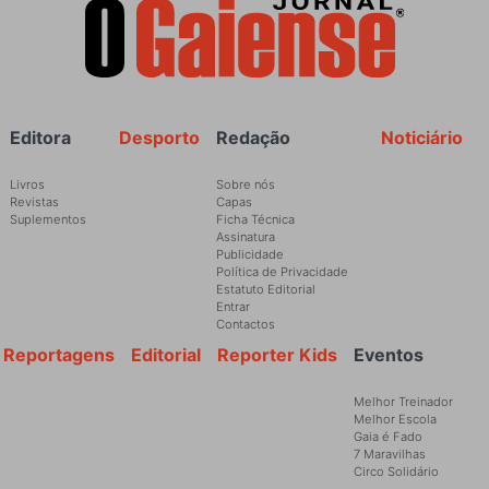
Rodapé
Editora
Desporto
Redação
Noticiário
Livros
Sobre nós
Revistas
Capas
Suplementos
Ficha Técnica
Assinatura
Publicidade
Política de Privacidade
Estatuto Editorial
Entrar
Contactos
Reportagens
Editorial
Reporter Kids
Eventos
Melhor Treinador
Melhor Escola
Gaia é Fado
7 Maravilhas
Circo Solidário