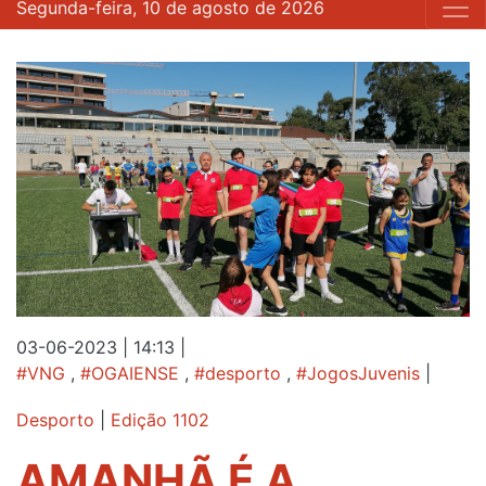
Segunda-feira, 10 de agosto de 2026
03-06-2023 | 14:13
|
#VNG
,
#OGAIENSE
,
#desporto
,
#JogosJuvenis
|
Desporto
|
Edição 1102
AMANHÃ É A