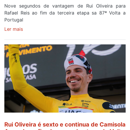
Nove segundos de vantagem de Rui Oliveira para
Rafael Reis ao fim da terceira etapa sa 87ª Volta a
Portugal
Ler mais
sobre
Camisola
Amarela
continua
a
ser
do
gaiense
Rui
Oliveira
após
quinto
lugar
entre
Rui Oliveira é sexto e continua de Camisola
Beja