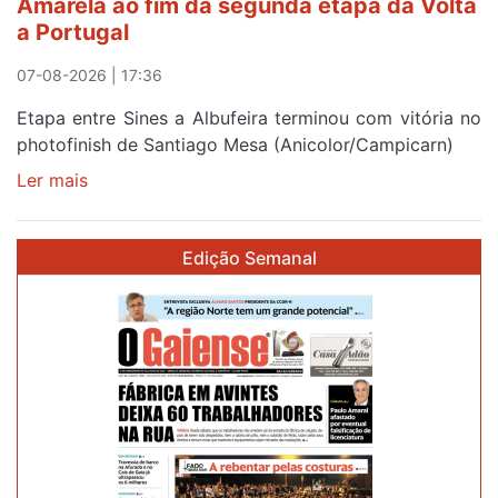
Amarela ao fim da segunda etapa da Volta
e
a Portugal
Elvas
07-08-2026 | 17:36
Etapa entre Sines a Albufeira terminou com vitória no
photofinish de Santiago Mesa (Anicolor/Campicarn)
Ler mais
sobre
Rui
Oliveira
Edição Semanal
é
sexto
e
continua
de
Camisola
Amarela
ao
fim