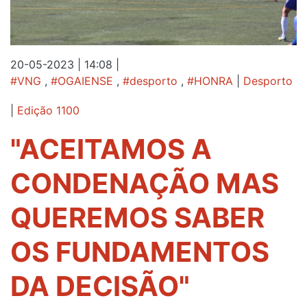
20-05-2023 | 14:08
|
#VNG
,
#OGAIENSE
,
#desporto
,
#HONRA
|
Desporto
|
Edição 1100
"ACEITAMOS A
CONDENAÇÃO MAS
QUEREMOS SABER
OS FUNDAMENTOS
DA DECISÃO"