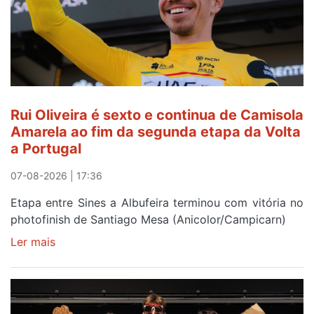
Rui Oliveira é sexto e continua de Camisola
Amarela ao fim da segunda etapa da Volta
a Portugal
07-08-2026 | 17:36
Etapa entre Sines a Albufeira terminou com vitória no
photofinish de Santiago Mesa (Anicolor/Campicarn)
Ler mais
sobre
Rui
Oliveira
é
sexto