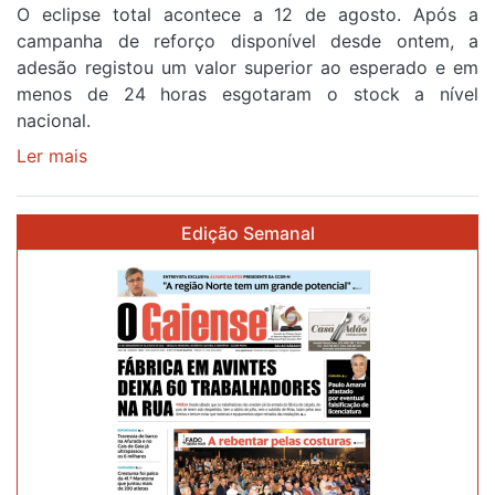
O eclipse total acontece a 12 de agosto. Após a
primeira
campanha de reforço disponível desde ontem, a
etapa
adesão registou um valor superior ao esperado e em
da
menos de 24 horas esgotaram o stock a nível
87ª
nacional.
Volta
a
Ler mais
sobre
Portugal
Óculos
gratuitos
Edição Semanal
para
observar
o
eclipse
solar
esgotam
em
menos
de
24