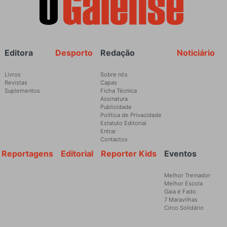
Rodapé
Editora
Desporto
Redação
Noticiário
Livros
Sobre nós
Revistas
Capas
Suplementos
Ficha Técnica
Assinatura
Publicidade
Política de Privacidade
Estatuto Editorial
Entrar
Contactos
Reportagens
Editorial
Reporter Kids
Eventos
Melhor Treinador
Melhor Escola
Gaia é Fado
7 Maravilhas
Circo Solidário