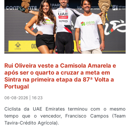
e
continua
de
Camisola
Amarela
ao
fim
da
segunda
Rui Oliveira veste a Camisola Amarela e
etapa
após ser o quarto a cruzar a meta em
da
Sintra na primeira etapa da 87ª Volta a
Volta
Portugal
a
Portugal
06-08-2026 | 16:23
Ciclista da UAE Emirates terminou com o mesmo
tempo que o vencedor, Francisco Campos (Team
Tavira-Crédito Agrícola).