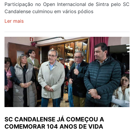
Participação no Open Internacional de Sintra pelo SC
Candalense culminou em vários pódios
Ler mais
sobre
SC
CANDALENSE
SOMOU
10
MEDALHAS
EM
SINTRA
SC CANDALENSE JÁ COMEÇOU A
COMEMORAR 104 ANOS DE VIDA