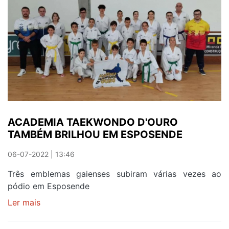
BRILHARAM
NO
AURORA
DA
LIBERDADE
ACADEMIA TAEKWONDO D'OURO
TAMBÉM BRILHOU EM ESPOSENDE
06-07-2022 | 13:46
Três emblemas gaienses subiram várias vezes ao
pódio em Esposende
Ler mais
sobre
ACADEMIA
TAEKWONDO