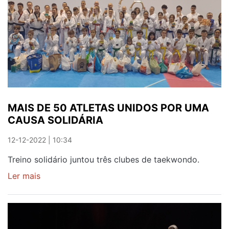
SANTA
MARINHA
COM
NÚMERO
ELEVADO
DE
INSCRIÇÕES
MAIS DE 50 ATLETAS UNIDOS POR UMA
CAUSA SOLIDÁRIA
12-12-2022 | 10:34
Treino solidário juntou três clubes de taekwondo.
Ler mais
sobre
MAIS
DE
50
ATLETAS