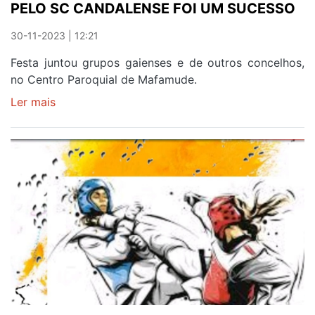
PELO SC CANDALENSE FOI UM SUCESSO
30-11-2023 | 12:21
Festa juntou grupos gaienses e de outros concelhos,
no Centro Paroquial de Mafamude.
Ler mais
sobre
ESPETÁCULO
DE
DANÇA
PROMOVIDO
PELO
SC
CANDALENSE
FOI
UM
SUCESSO