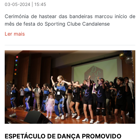
03-05-2024 | 15:45
Cerimónia de hastear das bandeiras marcou início de
mês de festa do Sporting Clube Candalense
Ler mais
sobre
SC
CANDALENSE
JÁ
COMEÇOU
A
COMEMORAR
104
ANOS
DE
VIDA
ESPETÁCULO DE DANÇA PROMOVIDO