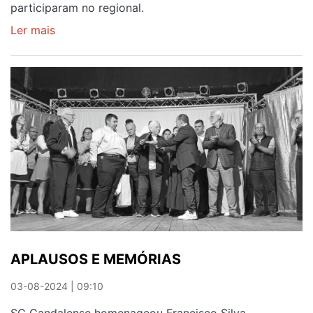
participaram no regional.
Ler mais
sobre
GAIA
COM
17
TÍTULOS
REGIONAIS
EM
POOMSAE
E
FREESTYLE
APLAUSOS E MEMÓRIAS
03-08-2024 | 09:10