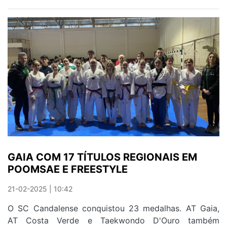
205
ATLETAS
DE
12
CLUBES
PARTICIPARAM
NO
3.º
OPEN
DE
SANTA
MARINHA
GAIA COM 17 TÍTULOS REGIONAIS EM
POOMSAE E FREESTYLE
21-02-2025 | 10:42
O SC Candalense conquistou 23 medalhas. AT Gaia,
AT Costa Verde e Taekwondo D'Ouro também