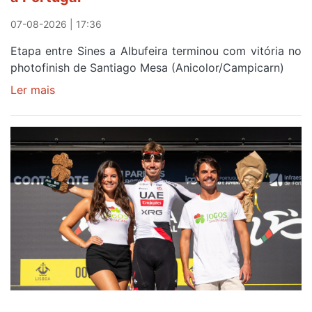
07-08-2026 | 17:36
Etapa entre Sines a Albufeira terminou com vitória no
photofinish de Santiago Mesa (Anicolor/Campicarn)
Ler mais
sobre
Rui
Oliveira
é
sexto
e
continua
de
Camisola
Amarela
ao
fim
da
segunda