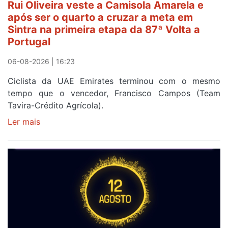
Rui Oliveira veste a Camisola Amarela e
etapa
após ser o quarto a cruzar a meta em
da
Sintra na primeira etapa da 87ª Volta a
Volta
Portugal
a
Portugal
06-08-2026 | 16:23
Ciclista da UAE Emirates terminou com o mesmo
tempo que o vencedor, Francisco Campos (Team
Tavira-Crédito Agrícola).
Ler mais
sobre
Rui
Oliveira
veste
a
Camisola
Amarela
e
após