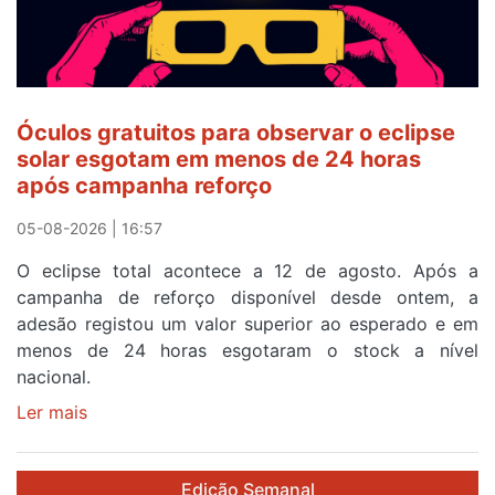
ser
o
quarto
a
cruzar
Óculos gratuitos para observar o eclipse
a
solar esgotam em menos de 24 horas
meta
após campanha reforço
em
Sintra
05-08-2026 | 16:57
na
O eclipse total acontece a 12 de agosto. Após a
primeira
campanha de reforço disponível desde ontem, a
etapa
adesão registou um valor superior ao esperado e em
da
menos de 24 horas esgotaram o stock a nível
87ª
nacional.
Volta
a
Ler mais
sobre
Portugal
Óculos
gratuitos
Edição Semanal
para