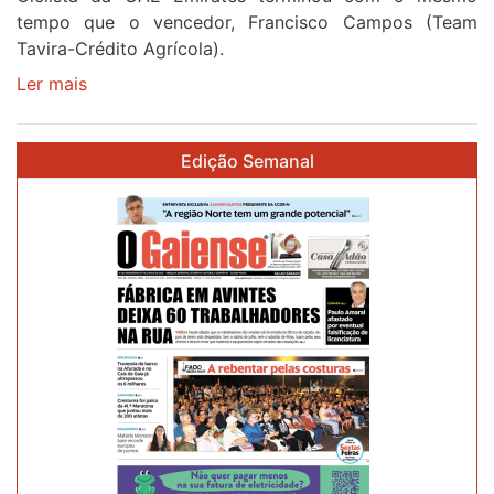
tempo que o vencedor, Francisco Campos (Team
Tavira-Crédito Agrícola).
Ler mais
sobre
Rui
Oliveira
Edição Semanal
veste
a
Camisola
Amarela
e
após
ser
o
quarto
a
cruzar
a
meta