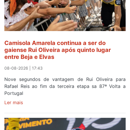
Camisola Amarela continua a ser do
gaiense Rui Oliveira após quinto lugar
entre Beja e Elvas
08-08-2026 | 17:43
Nove segundos de vantagem de Rui Oliveira para
Rafael Reis ao fim da terceira etapa sa 87ª Volta a
Portugal
Ler mais
sobre
Camisola
Amarela
continua