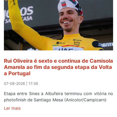
a
ser
do
gaiense
Rui
Oliveira
após
quinto
lugar
entre
Rui Oliveira é sexto e continua de Camisola
Beja
Amarela ao fim da segunda etapa da Volta
e
a Portugal
Elvas
07-08-2026 | 17:36
Etapa entre Sines a Albufeira terminou com vitória no
photofinish de Santiago Mesa (Anicolor/Campicarn)
Ler mais
sobre
Rui