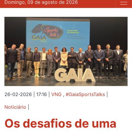
Domingo, 09 de agosto de 2026
26-02-2026 | 17:16
|
VNG
,
#GaiaSportsTalks
|
Noticiário
|
Os desafios de uma