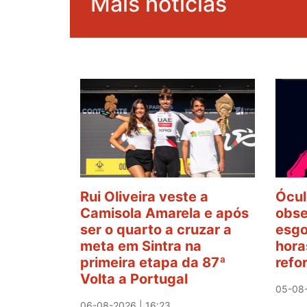
Mais notícias
Rui Oliveira veste a
Ócul
Camisola Amarela e após
obse
ser o quarto a cruzar a
esgo
meta em Sintra na
hora
primeira etapa da 87ª
refo
Volta a Portugal
05-08-
06-08-2026 | 16:23