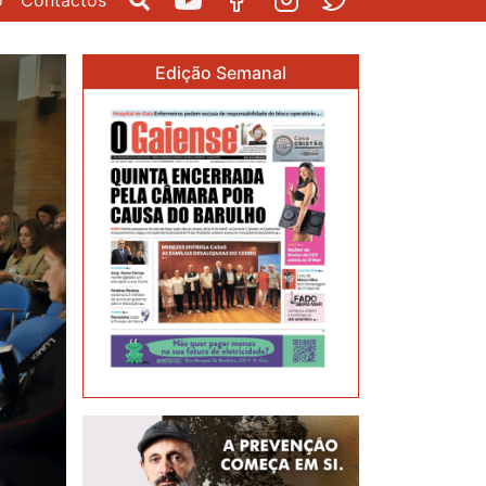
o
Contactos
Pesquisar
Youtube
Facebook
Instagram
Twitter
Edição Semanal