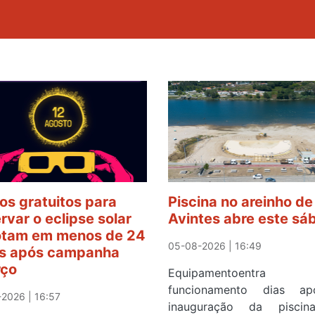
os gratuitos para
Piscina no areinho de
rvar o eclipse solar
Avintes abre este sá
tam em menos de 24
05-08-2026 | 16:49
s após campanha
rço
Equipamentoentr
funcionamento dias a
2026 | 16:57
inauguração da pisci