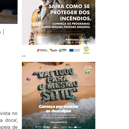
o
|
vista no
a doce’,
opeia de