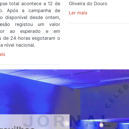
ipse total acontece a 12 de
Oliveira do Douro
to. Após a campanha de
Ler mais
sobre
ço disponível desde ontem,
Piscina
esão registou um valor
no
rior ao esperado e em
areinho
 de 24 horas esgotaram o
de
a nível nacional.
Avintes
ais
sobre
abre
Óculos
este
gratuitos
sábado
para
observar
o
eclipse
solar
esgotam
em
menos