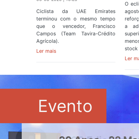
O ecl
Ciclista da UAE Emirates
agos
terminou com o mesmo tempo
refor
que o vencedor, Francisco
a ad
Campos (Team Tavira-Crédito
supe
Agrícola).
menos
stock 
Ler mais
sobre
Rui
Ler m
Oliveira
veste
a
Camisola
Amarela
Evento
e
após
ser
o
quarto