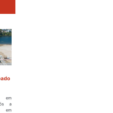
bado
a em
pós a
na em