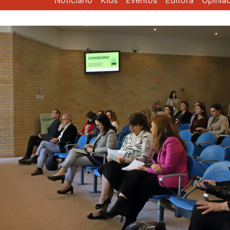
Noticiário
Kids
Eventos
Editora
Opiniã