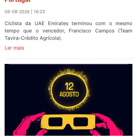
a
Portugal
06-08-2026 | 16:23
Ciclista da UAE Emirates terminou com o mesmo
tempo que o vencedor, Francisco Campos (Team
Tavira-Crédito Agrícola).
Ler mais
sobre
Rui
Oliveira
veste
a
Camisola
Amarela
e
após
ser
o
quarto
a