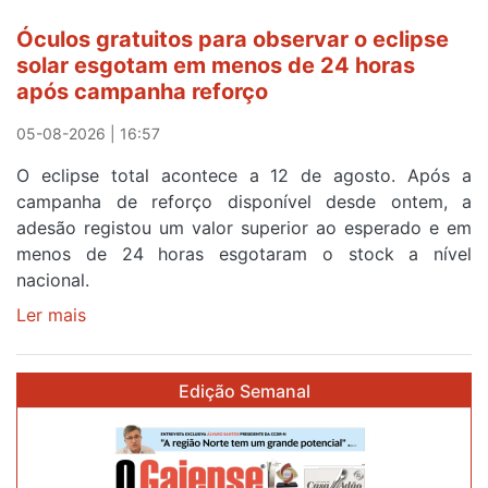
cruzar
Óculos gratuitos para observar o eclipse
a
solar esgotam em menos de 24 horas
meta
após campanha reforço
em
Sintra
05-08-2026 | 16:57
na
O eclipse total acontece a 12 de agosto. Após a
primeira
campanha de reforço disponível desde ontem, a
etapa
adesão registou um valor superior ao esperado e em
da
menos de 24 horas esgotaram o stock a nível
87ª
nacional.
Volta
a
Ler mais
sobre
Portugal
Óculos
gratuitos
Edição Semanal
para
observar
o
eclipse