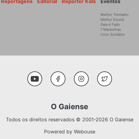
Reportagens
Editorial
Reporter Kids
Eventos
Melhor Treinador
Melhor Escola
Gaia é Fado
7 Maravilhas
Circo Solidário
Social Media
Youtube
Facebook
Instagram
Twitter
O Gaiense
Todos os direitos reservados © 2001-2026 O Gaiense
Powered by
Webouse