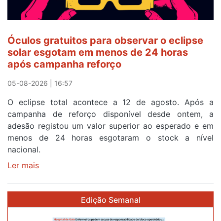
quarto
a
cruzar
Óculos gratuitos para observar o eclipse
a
solar esgotam em menos de 24 horas
meta
após campanha reforço
em
Sintra
05-08-2026 | 16:57
na
O eclipse total acontece a 12 de agosto. Após a
primeira
campanha de reforço disponível desde ontem, a
etapa
adesão registou um valor superior ao esperado e em
da
menos de 24 horas esgotaram o stock a nível
87ª
nacional.
Volta
a
Ler mais
sobre
Portugal
Óculos
gratuitos
Edição Semanal
para
observar