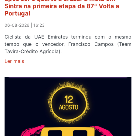
da
Sintra na primeira etapa da 87ª Volta a
Volta
Portugal
a
Portugal
06-08-2026 | 16:23
Ciclista da UAE Emirates terminou com o mesmo
tempo que o vencedor, Francisco Campos (Team
Tavira-Crédito Agrícola).
Ler mais
sobre
Rui
Oliveira
veste
a
Camisola
Amarela
e
após
ser
o