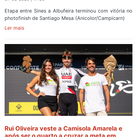
Etapa entre Sines a Albufeira terminou com vitória no
photofinish de Santiago Mesa (Anicolor/Campicarn)
Ler mais
sobre
Rui
Oliveira
é
sexto
e
continua
de
Camisola
Amarela
ao
fim
da
segunda
Rui Oliveira veste a Camisola Amarela e
etapa
após ser o quarto a cruzar a meta em