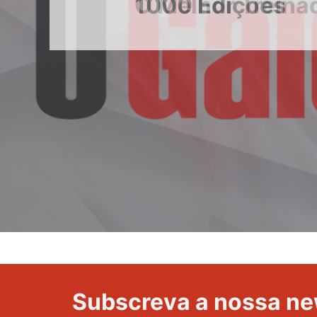
1000 Edições
etapa
da
Volta
a
Portugal
Subscreva a nossa ne