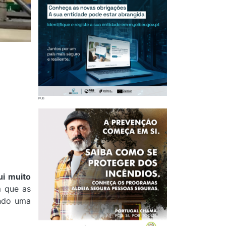
ui muito
m que as
ando uma