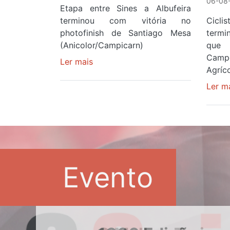
06-08-
Etapa entre Sines a Albufeira
terminou com vitória no
Cicl
photofinish de Santiago Mesa
term
(Anicolor/Campicarn)
que 
Camp
Ler mais
sobre
Agríco
Rui
Oliveira
Ler m
é
sexto
e
continua
de
Camisola
Evento
Amarela
ao
fim
da
segunda