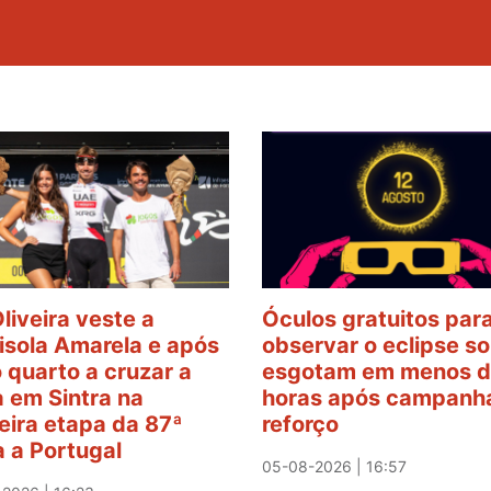
Oliveira veste a
Óculos gratuitos par
sola Amarela e após
observar o eclipse so
o quarto a cruzar a
esgotam em menos d
 em Sintra na
horas após campanh
eira etapa da 87ª
reforço
a a Portugal
05-08-2026 | 16:57