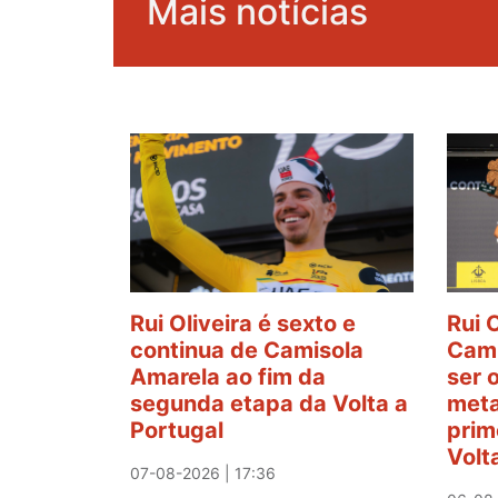
Mais notícias
Rui Oliveira é sexto e
Rui 
continua de Camisola
Cami
Amarela ao fim da
ser 
segunda etapa da Volta a
meta
Portugal
prim
Volt
07-08-2026 | 17:36