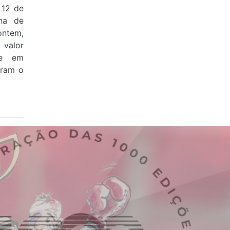
 12 de
ha de
ontem,
valor
 e em
aram o