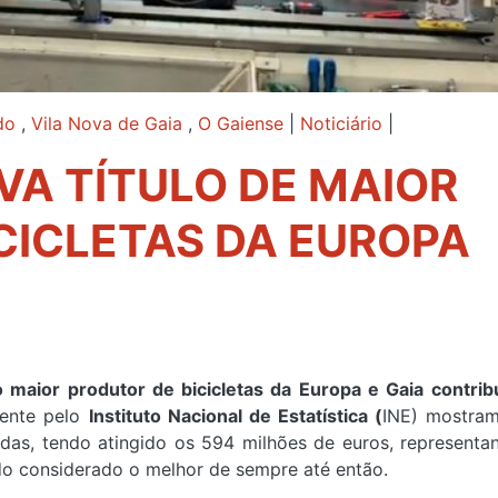
do
,
Vila Nova de Gaia
,
O Gaiense
|
Noticiário
|
A TÍTULO DE MAIOR
CICLETAS DA EUROPA
 maior produtor de bicicletas da Europa e Gaia contrib
ente pelo
Instituto Nacional de Estatística (
INE) mostra
adas, tendo atingido os 594 milhões de euros, represent
do considerado o melhor de sempre até então.