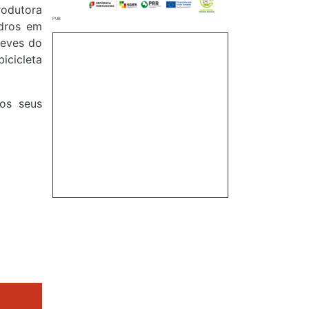
rodutora
adros em
leves do
icicleta
os seus