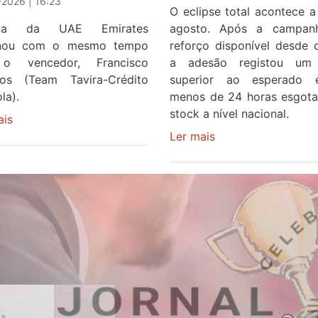
2026 | 16:23
O eclipse total acontece a
ista da UAE Emirates
agosto. Após a campan
inou com o mesmo tempo
reforço disponível desde 
o vencedor, Francisco
a adesão registou um 
os (Team Tavira-Crédito
superior ao esperado
la).
menos de 24 horas esgot
stock a nível nacional.
ais
sobre
Rui
Ler mais
sobre
Oliveira
Óculos
veste
gratuitos
a
para
Camisola
observar
Amarela
o
e
eclipse
após
solar
ser
esgotam
o
em
quarto
menos