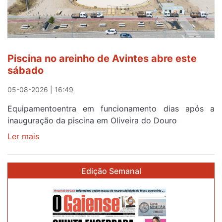
em
menos
de
24
horas
Piscina no areinho de Avintes abre este
após
sábado
campanha
reforço
05-08-2026 | 16:49
Equipamentoentra em funcionamento dias após a
inauguração da piscina em Oliveira do Douro
Ler mais
sobre
Piscina
no
Edição Semanal
areinho
de
Avintes
abre
este