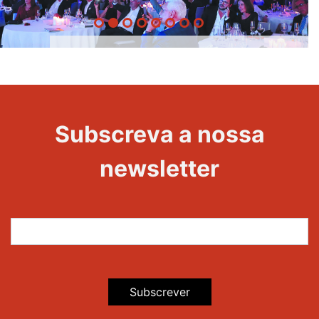
20 Anos -
Evento
22
Subscreva a nossa
Maravilhas
newsletter
Subscrever