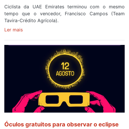
Ciclista da UAE Emirates terminou com o mesmo
tempo que o vencedor, Francisco Campos (Team
Tavira-Crédito Agrícola).
Ler mais
sobre
Rui
Oliveira
veste
a
Camisola
Amarela
e
após
ser
o
quarto
a
cruzar
Óculos gratuitos para observar o eclipse
a