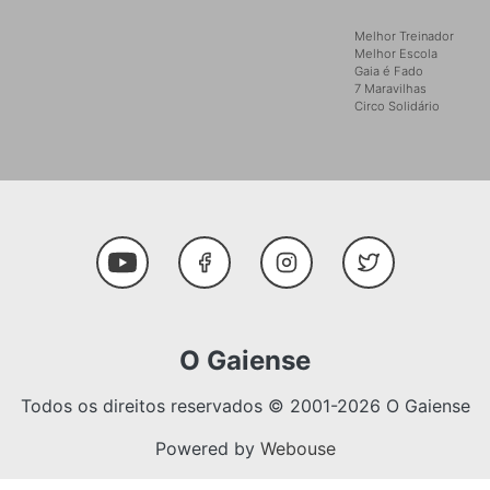
Melhor Treinador
Melhor Escola
Gaia é Fado
7 Maravilhas
Circo Solidário
Social Media
Youtube
Facebook
Instagram
Twitter
O Gaiense
Todos os direitos reservados © 2001-2026 O Gaiense
Powered by
Webouse