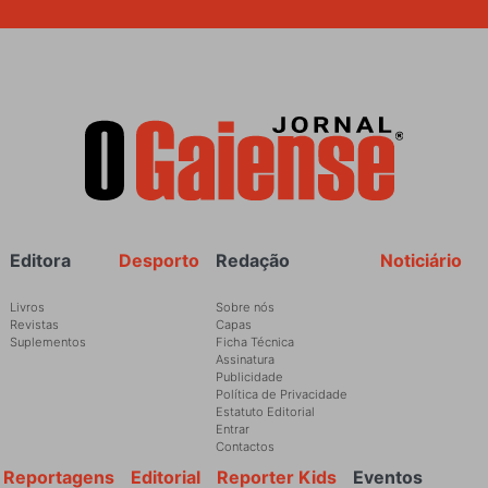
Rodapé
Editora
Desporto
Redação
Noticiário
Livros
Sobre nós
Revistas
Capas
Suplementos
Ficha Técnica
Assinatura
Publicidade
Política de Privacidade
Estatuto Editorial
Entrar
Contactos
Reportagens
Editorial
Reporter Kids
Eventos