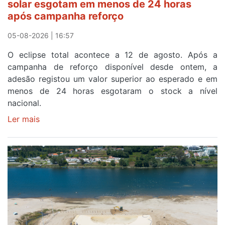
solar esgotam em menos de 24 horas
meta
após campanha reforço
em
Sintra
05-08-2026 | 16:57
na
O eclipse total acontece a 12 de agosto. Após a
primeira
campanha de reforço disponível desde ontem, a
etapa
adesão registou um valor superior ao esperado e em
da
menos de 24 horas esgotaram o stock a nível
87ª
nacional.
Volta
a
Ler mais
sobre
Portugal
Óculos
gratuitos
para
observar
o
eclipse
solar
esgotam