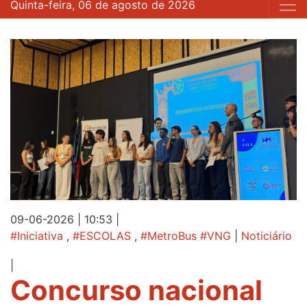
Quinta-feira, 06 de agosto de 2026
09-06-2026 | 10:53
|
#Iniciativa
,
#ESCOLAS
,
#MetroBus #VNG
|
Noticiário
|
Concurso nacional