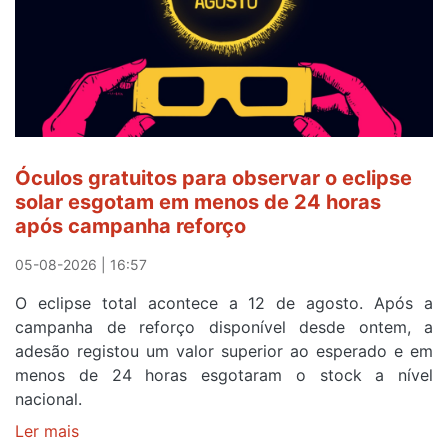
e
após
ser
o
quarto
a
cruzar
Óculos gratuitos para observar o eclipse
a
solar esgotam em menos de 24 horas
meta
após campanha reforço
em
Sintra
05-08-2026 | 16:57
na
O eclipse total acontece a 12 de agosto. Após a
primeira
campanha de reforço disponível desde ontem, a
etapa
adesão registou um valor superior ao esperado e em
da
menos de 24 horas esgotaram o stock a nível
87ª
nacional.
Volta
a
Ler mais
sobre