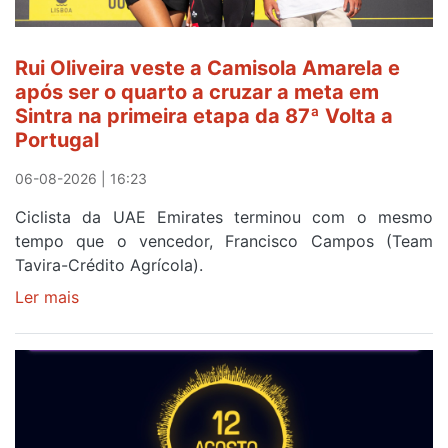
fim
da
segunda
Rui Oliveira veste a Camisola Amarela e
etapa
após ser o quarto a cruzar a meta em
da
Sintra na primeira etapa da 87ª Volta a
Volta
Portugal
a
Portugal
06-08-2026 | 16:23
Ciclista da UAE Emirates terminou com o mesmo
tempo que o vencedor, Francisco Campos (Team
Tavira-Crédito Agrícola).
Ler mais
sobre
Rui
Oliveira
veste
a
Camisola
Amarela