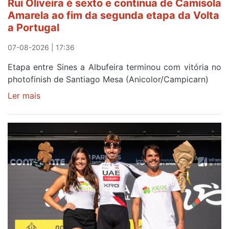
Rui Oliveira é sexto e continua de Camisola
Amarela ao fim da segunda etapa da Volta
a Portugal
07-08-2026 | 17:36
Etapa entre Sines a Albufeira terminou com vitória no
photofinish de Santiago Mesa (Anicolor/Campicarn)
Ler mais
sobre
Rui
Oliveira
é
sexto
e
continua
de
Camisola
Amarela
ao