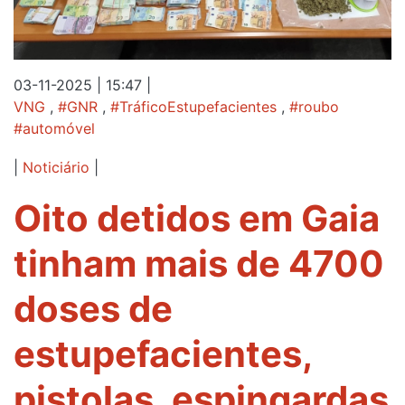
03-11-2025 | 15:47
|
VNG
,
#GNR
,
#TráficoEstupefacientes
,
#roubo
#automóvel
|
Noticiário
|
Oito detidos em Gaia
tinham mais de 4700
doses de
estupefacientes,
pistolas, espingardas