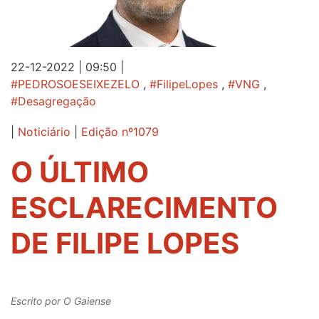
22-12-2022 | 09:50
|
#PEDROSOESEIXEZELO
,
#FilipeLopes
,
#VNG
,
#Desagregação
|
Noticiário
|
Edição nº1079
O ÚLTIMO
ESCLARECIMENTO
DE FILIPE LOPES
Escrito por
O Gaiense