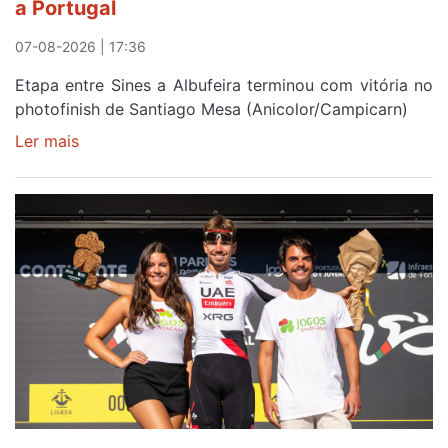
a Portugal
07-08-2026 | 17:36
Etapa entre Sines a Albufeira terminou com vitória no
photofinish de Santiago Mesa (Anicolor/Campicarn)
Ler mais
sobre
Rui
Oliveira
é
sexto
e
continua
de
Camisola
Amarela
ao
fim
da