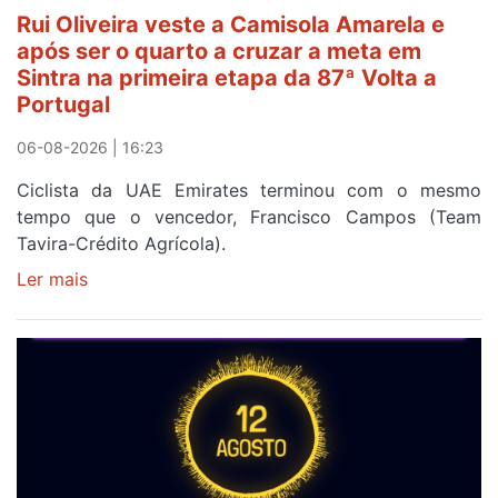
segunda
Rui Oliveira veste a Camisola Amarela e
etapa
após ser o quarto a cruzar a meta em
da
Sintra na primeira etapa da 87ª Volta a
Volta
Portugal
a
Portugal
06-08-2026 | 16:23
Ciclista da UAE Emirates terminou com o mesmo
tempo que o vencedor, Francisco Campos (Team
Tavira-Crédito Agrícola).
Ler mais
sobre
Rui
Oliveira
veste
a
Camisola
Amarela
e
após