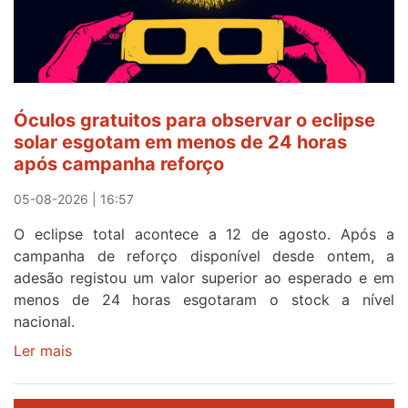
ser
o
quarto
a
cruzar
Óculos gratuitos para observar o eclipse
a
solar esgotam em menos de 24 horas
meta
após campanha reforço
em
Sintra
05-08-2026 | 16:57
na
O eclipse total acontece a 12 de agosto. Após a
primeira
campanha de reforço disponível desde ontem, a
etapa
adesão registou um valor superior ao esperado e em
da
menos de 24 horas esgotaram o stock a nível
87ª
nacional.
Volta
a
Ler mais
sobre
Portugal
Óculos
gratuitos