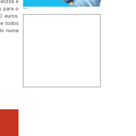
elizze e
s para o
0 euros.
de todos
ulo numa