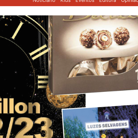
Noticiário
Kids
Eventos
Editora
Opiniã