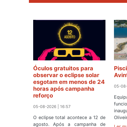
Óculos gratuitos para
Pisc
observar o eclipse solar
Avin
esgotam em menos de 24
05-08-
horas após campanha
reforço
Equ
func
05-08-2026 | 16:57
inau
O eclipse total acontece a 12 de
Olive
agosto. Após a campanha de
Ler m