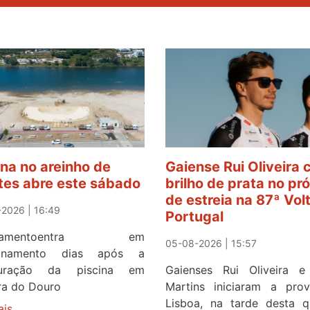
ina no areinho de
Gaiense Rui Oliveira
tes abre este sábado
brilho de prata no pr
de estreia na 87ª Vol
2026 | 16:49
Portugal
ipamentoentra em
05-08-2026 | 15:57
ionamento dias após a
guração da piscina em
Gaienses Rui Oliveira 
ira do Douro
Martins iniciaram a pr
Lisboa, na tarde desta q
ais
sobre