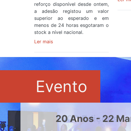
reforço disponível desde ontem,
a adesão registou um valor
superior ao esperado e em
menos de 24 horas esgotaram o
stock a nível nacional.
Ler mais
sobre
Óculos
gratuitos
para
observar
o
Evento
eclipse
solar
esgotam
em
menos
20 Anos - 22 Ma
de
24