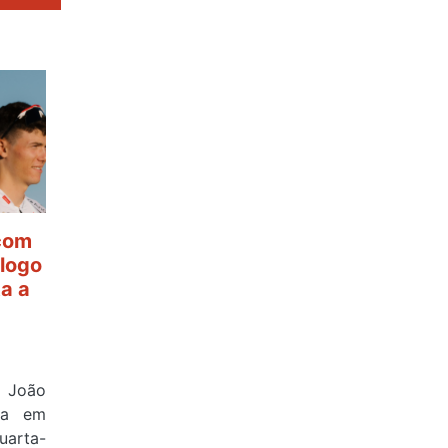
 com
ólogo
ta a
e João
ova em
uarta-