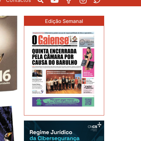
o
Contactos
Pesquisar
Youtube
Facebook
Instagram
Twitter
Edição Semanal