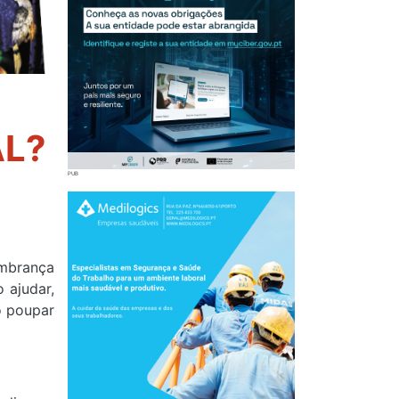
AL?
embrança
 ajudar,
o poupar