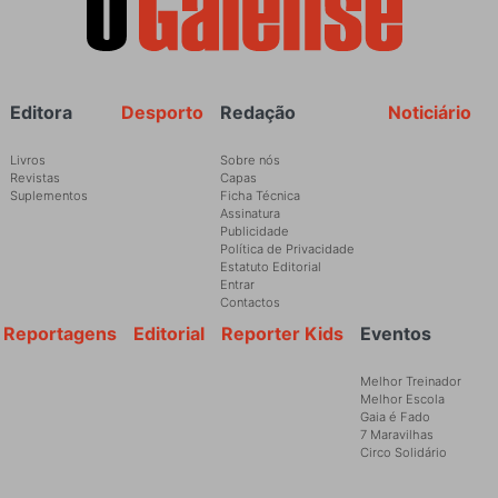
Rodapé
Editora
Desporto
Redação
Noticiário
Livros
Sobre nós
Revistas
Capas
Suplementos
Ficha Técnica
Assinatura
Publicidade
Política de Privacidade
Estatuto Editorial
Entrar
Contactos
Reportagens
Editorial
Reporter Kids
Eventos
Melhor Treinador
Melhor Escola
Gaia é Fado
7 Maravilhas
Circo Solidário