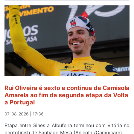
Amarela
continua
a
ser
do
gaiense
Rui
Oliveira
após
quinto
lugar
entre
Rui Oliveira é sexto e continua de Camisola
Beja
Amarela ao fim da segunda etapa da Volta
e
a Portugal
Elvas
07-08-2026 | 17:36
Etapa entre Sines a Albufeira terminou com vitória no
photofinish de Santiago Mesa (Anicolor/Campicarn)