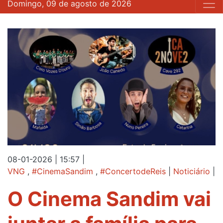
Domingo, 09 de agosto de 2026
08-01-2026 | 15:57
|
VNG
,
#CinemaSandim
,
#ConcertodeReis
|
Noticiário
|
O Cinema Sandim vai