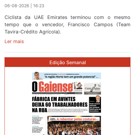
Portugal
06-08-2026 | 16:23
Ciclista da UAE Emirates terminou com o mesmo
tempo que o vencedor, Francisco Campos (Team
Tavira-Crédito Agrícola).
Ler mais
sobre
Rui
Oliveira
Edição Semanal
veste
a
Camisola
Amarela
e
após
ser
o
quarto
a