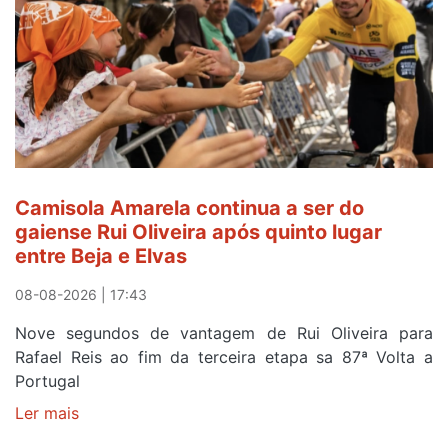
Camisola Amarela continua a ser do
gaiense Rui Oliveira após quinto lugar
entre Beja e Elvas
08-08-2026 | 17:43
Nove segundos de vantagem de Rui Oliveira para
Rafael Reis ao fim da terceira etapa sa 87ª Volta a
Portugal
Ler mais
sobre
Camisola