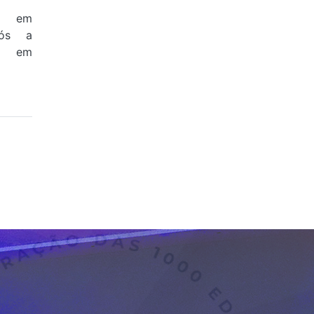
a em
pós a
na em