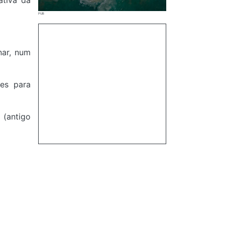
ativa da
nar, num
es para
 (antigo