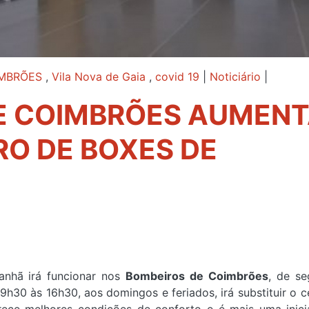
MBRÕES
,
Vila Nova de Gaia
,
covid 19
|
Noticiário
|
E COIMBRÕES AUMEN
RO DE BOXES DE
anhã irá funcionar nos
Bombeiros de Coimbrões
, de s
9h30 às 16h30, aos domingos e feriados, irá substituir o c