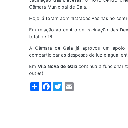
vacinação das Devesas. O novo centro ofer
Câmara Municipal de Gaia.
Hoje já foram administradas vacinas no cen
Em relação ao centro de vacinação das Deve
total de 16.
A Câmara de Gaia já aprovou um apoio f
comparticipar as despesas de luz e água, entr
Em
Vila Nova de Gaia
continua a funcionar 
outlet)
Share
Facebook
Twitter
Email