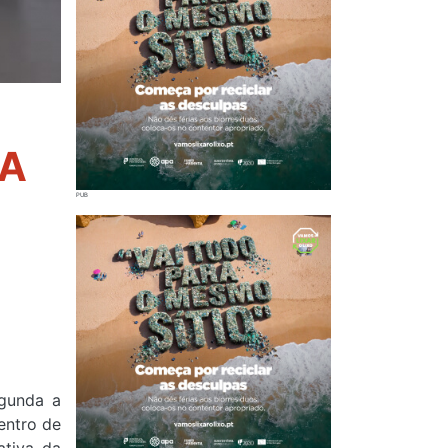
TA
egunda a
entro de