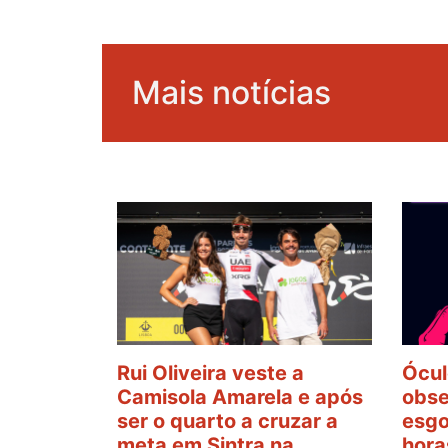
Mais notícias
Rui Oliveira veste a
Ócul
Camisola Amarela e após
obse
ser o quarto a cruzar a
esgo
meta em Sintra na
hora