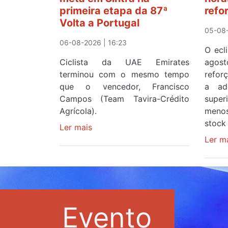
primeira etapa da 87ª
refo
Volta a Portugal
05-08-
06-08-2026 | 16:23
O ecl
Ciclista da UAE Emirates
agos
terminou com o mesmo tempo
refor
que o vencedor, Francisco
a ad
Campos (Team Tavira-Crédito
supe
Agrícola).
menos
stock 
Ler mais
sobre
Rui
Ler m
Oliveira
veste
a
Camisola
Amarela
Evento
e
após