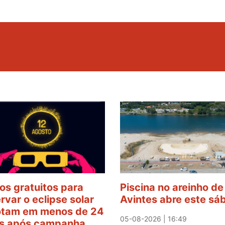
os gratuitos para
Piscina no areinho de
rvar o eclipse solar
Avintes abre este sá
tam em menos de 24
05-08-2026 | 16:49
s após campanha