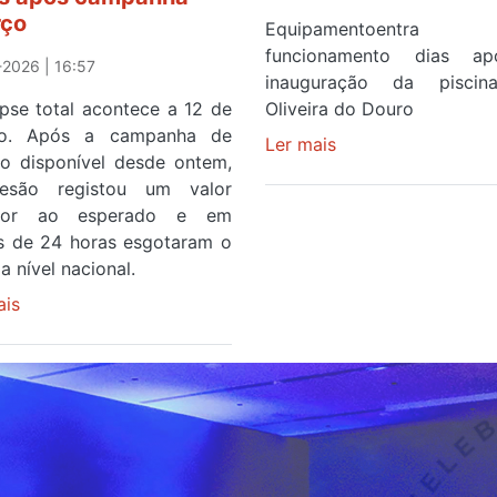
rço
Equipamentoentr
funcionamento dias a
2026 | 16:57
inauguração da pisci
ipse total acontece a 12 de
Oliveira do Douro
to. Após a campanha de
Ler mais
sobre
ço disponível desde ontem,
Piscina
esão registou um valor
no
rior ao esperado e em
areinho
 de 24 horas esgotaram o
de
a nível nacional.
Avintes
ais
sobre
abre
Óculos
este
gratuitos
sábado
para
observar
o
eclipse
solar