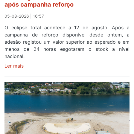
após campanha reforço
em
Sintra
05-08-2026 | 16:57
na
O eclipse total acontece a 12 de agosto. Após a
primeira
campanha de reforço disponível desde ontem, a
etapa
adesão registou um valor superior ao esperado e em
da
menos de 24 horas esgotaram o stock a nível
87ª
nacional.
Volta
a
Ler mais
sobre
Portugal
Óculos
gratuitos
para
observar
o
eclipse
solar
esgotam
em