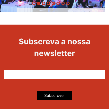
20 Anos -
Evento
22
Subscreva a nossa
Maravilhas
newsletter
Subscrever