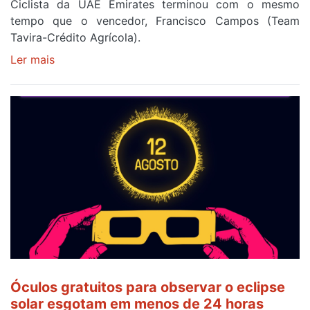
Ciclista da UAE Emirates terminou com o mesmo
tempo que o vencedor, Francisco Campos (Team
Tavira-Crédito Agrícola).
Ler mais
sobre
Rui
Oliveira
veste
a
Camisola
Amarela
e
após
ser
o
quarto
a
cruzar
Óculos gratuitos para observar o eclipse
a
solar esgotam em menos de 24 horas
meta