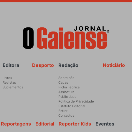
Rodapé
Editora
Desporto
Redação
Noticiário
Livros
Sobre nós
Revistas
Capas
Suplementos
Ficha Técnica
Assinatura
Publicidade
Política de Privacidade
Estatuto Editorial
Entrar
Contactos
Reportagens
Editorial
Reporter Kids
Eventos