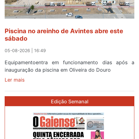
menos
de
24
horas
Piscina no areinho de Avintes abre este
após
sábado
campanha
reforço
05-08-2026 | 16:49
Equipamentoentra em funcionamento dias após a
inauguração da piscina em Oliveira do Douro
Ler mais
sobre
Piscina
no
Edição Semanal
areinho
de
Avintes
abre
este