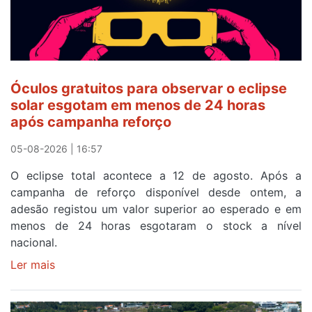
ser
o
quarto
a
cruzar
Óculos gratuitos para observar o eclipse
a
solar esgotam em menos de 24 horas
meta
após campanha reforço
em
Sintra
05-08-2026 | 16:57
na
O eclipse total acontece a 12 de agosto. Após a
primeira
campanha de reforço disponível desde ontem, a
etapa
adesão registou um valor superior ao esperado e em
da
menos de 24 horas esgotaram o stock a nível
87ª
nacional.
Volta
a
Ler mais
sobre
Portugal
Óculos
gratuitos