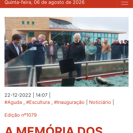
Quinta-feira, 06 de agosto de 2026
22-12-2022 | 14:07
|
#Aguda
,
#Escultura
,
#Inauguração
|
Noticiário
|
Edição nº1079
A MEMÓRIA DOS