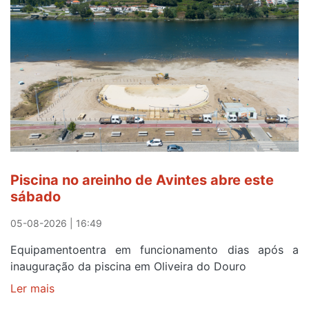
para
observar
o
eclipse
solar
esgotam
em
menos
de
24
horas
Piscina no areinho de Avintes abre este
após
sábado
campanha
reforço
05-08-2026 | 16:49
Equipamentoentra em funcionamento dias após a
inauguração da piscina em Oliveira do Douro
Ler mais
sobre
Piscina