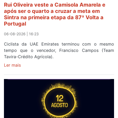
Rui Oliveira veste a Camisola Amarela e
após ser o quarto a cruzar a meta em
Sintra na primeira etapa da 87ª Volta a
Portugal
06-08-2026 | 16:23
Ciclista da UAE Emirates terminou com o mesmo
tempo que o vencedor, Francisco Campos (Team
Tavira-Crédito Agrícola).
Ler mais
sobre
Rui
Oliveira
veste
a
Camisola
Amarela
e
após