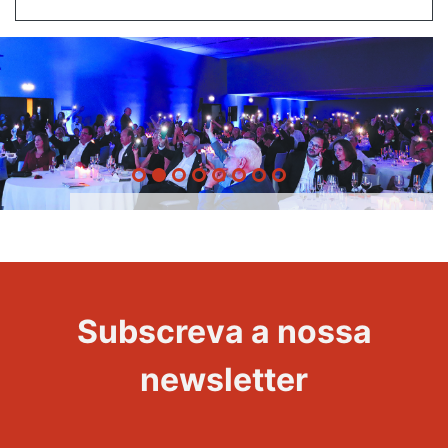
20 Anos -
Evento
22
Subscreva a nossa
Maravilhas
newsletter