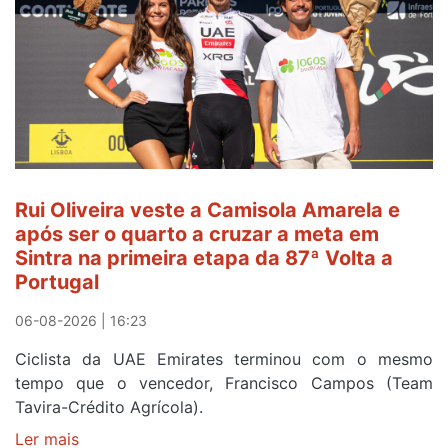
e
continua
de
Camisola
Amarela
ao
fim
da
segunda
Rui Oliveira veste a Camisola Amarela e
etapa
após ser o quarto a cruzar a meta em
da
Sintra na primeira etapa da 87ª Volta a
Volta
Portugal
a
Portugal
06-08-2026 | 16:23
Ciclista da UAE Emirates terminou com o mesmo
tempo que o vencedor, Francisco Campos (Team
Tavira-Crédito Agrícola).
Ler mais
sobre