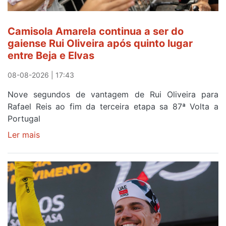
Camisola Amarela continua a ser do
gaiense Rui Oliveira após quinto lugar
entre Beja e Elvas
08-08-2026 | 17:43
Nove segundos de vantagem de Rui Oliveira para
Rafael Reis ao fim da terceira etapa sa 87ª Volta a
Portugal
Ler mais
sobre
Camisola
Amarela
continua
a
ser
do
gaiense