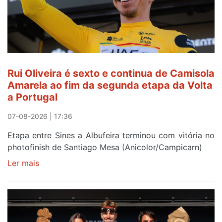
Rui
Oliveira
após
quinto
lugar
entre
Rui Oliveira é sexto e continua de Camisola
Beja
Amarela ao fim da segunda etapa da Volta
e
a Portugal
Elvas
07-08-2026 | 17:36
Etapa entre Sines a Albufeira terminou com vitória no
photofinish de Santiago Mesa (Anicolor/Campicarn)
Ler mais
sobre
Rui
Oliveira
é
sexto