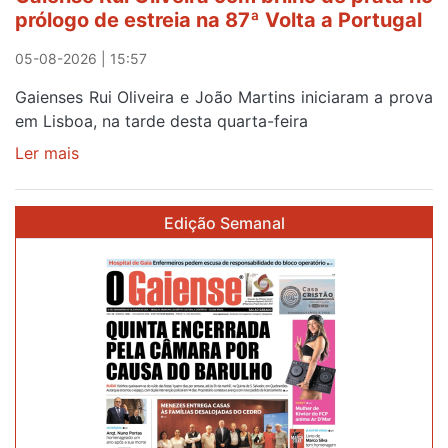
prólogo de estreia na 87ª Volta a Portugal
05-08-2026 | 15:57
Gaienses Rui Oliveira e João Martins iniciaram a prova
em Lisboa, na tarde desta quarta-feira
Ler mais
sobre
Gaiense
Rui
Edição Semanal
Oliveira
com
brilho
de
prata
no
prólogo
de
estreia
na