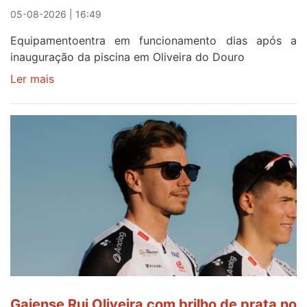
reforço
05-08-2026 | 16:49
Equipamentoentra em funcionamento dias após a
inauguração da piscina em Oliveira do Douro
Ler mais
sobre
Piscina
no
areinho
de
Avintes
abre
este
sábado
Gaiense Rui Oliveira com brilho de prata no