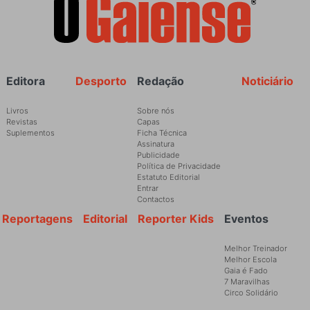
Rodapé
Editora
Desporto
Redação
Noticiário
Livros
Sobre nós
Revistas
Capas
Suplementos
Ficha Técnica
Assinatura
Publicidade
Política de Privacidade
Estatuto Editorial
Entrar
Contactos
Reportagens
Editorial
Reporter Kids
Eventos
Melhor Treinador
Melhor Escola
Gaia é Fado
7 Maravilhas
Circo Solidário