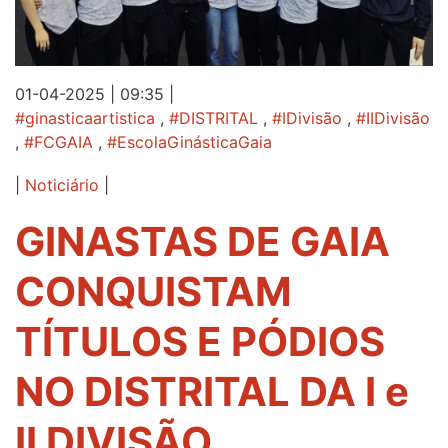
01-04-2025 | 09:35
|
#ginasticaartistica
,
#DISTRITAL
,
#IDivisão
,
#IIDivisão
,
#FCGAIA
,
#EscolaGinásticaGaia
|
Noticiário
|
GINASTAS DE GAIA
CONQUISTAM
TÍTULOS E PÓDIOS
NO DISTRITAL DA I e
II DIVISÃO