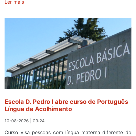
Ler mais
sobre
Resultados
de
Rui
Oliveira
e
João
Martins
no
contrarrelógio
desta
segunda-
feira
na
Escola D. Pedro I abre curso de Português
87ª
Língua de Acolhimento
Volta
a
10-08-2026 | 09:24
Portugal
Curso visa pessoas com língua materna diferente do