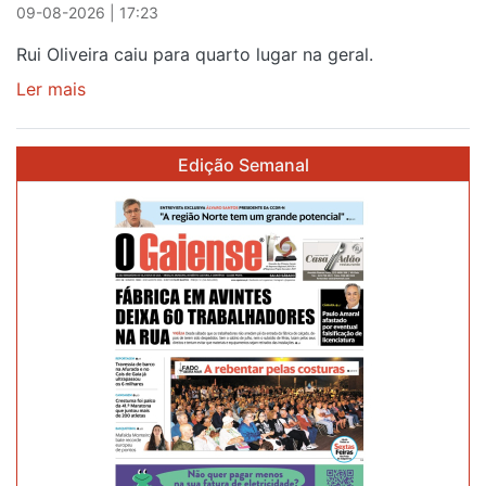
09-08-2026 | 17:23
Rui Oliveira caiu para quarto lugar na geral.
Ler mais
sobre
Rui
Oliveira
Edição Semanal
perde
Camisola
Amarela,
mas
ganha
prémio
combatividade
na
Serra
da
Estrela