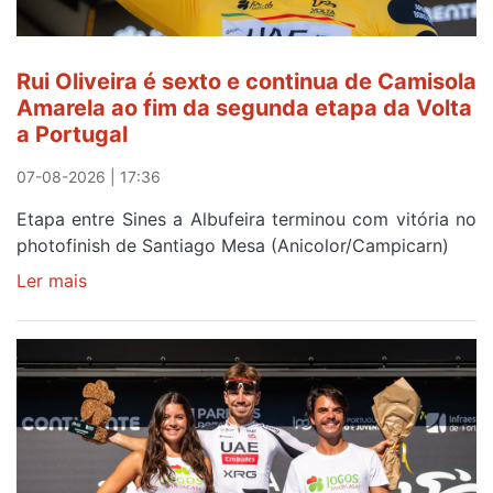
Rui Oliveira é sexto e continua de Camisola
Amarela ao fim da segunda etapa da Volta
a Portugal
07-08-2026 | 17:36
Etapa entre Sines a Albufeira terminou com vitória no
photofinish de Santiago Mesa (Anicolor/Campicarn)
Ler mais
sobre
Rui
Oliveira
é
sexto
e
continua
de
Camisola