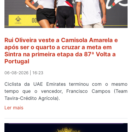
Amarela
ao
fim
da
segunda
Rui Oliveira veste a Camisola Amarela e
etapa
após ser o quarto a cruzar a meta em
da
Sintra na primeira etapa da 87ª Volta a
Volta
Portugal
a
Portugal
06-08-2026 | 16:23
Ciclista da UAE Emirates terminou com o mesmo
tempo que o vencedor, Francisco Campos (Team
Tavira-Crédito Agrícola).
Ler mais
sobre
Rui
Oliveira
veste