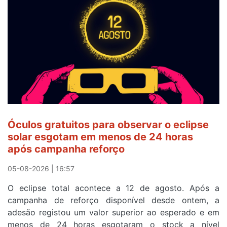
a
Camisola
Amarela
e
após
ser
o
quarto
a
cruzar
Óculos gratuitos para observar o eclipse
a
solar esgotam em menos de 24 horas
meta
após campanha reforço
em
Sintra
05-08-2026 | 16:57
na
O eclipse total acontece a 12 de agosto. Após a
primeira
campanha de reforço disponível desde ontem, a
etapa
adesão registou um valor superior ao esperado e em
da
menos de 24 horas esgotaram o stock a nível
87ª