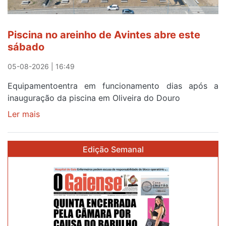
de
24
horas
Piscina no areinho de Avintes abre este
após
sábado
campanha
reforço
05-08-2026 | 16:49
Equipamentoentra em funcionamento dias após a
inauguração da piscina em Oliveira do Douro
Ler mais
sobre
Piscina
no
Edição Semanal
areinho
de
Avintes
abre
este
sábado