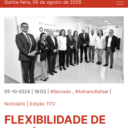
Quinta-feira, 06 de agosto de 2026
05-10-2024 | 16:03
|
#Serzedo
,
#AdrianoRafael
|
Noticiário
|
Edição 1172
FLEXIBILIDADE DE