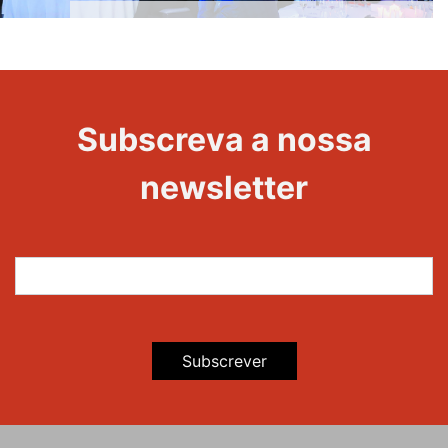
20 Anos -
Evento
22
Subscreva a nossa
Maravilhas
newsletter
Subscrever