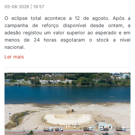
Sintra
05-08-2026 | 16:57
na
O eclipse total acontece a 12 de agosto. Após a
primeira
campanha de reforço disponível desde ontem, a
etapa
adesão registou um valor superior ao esperado e em
da
menos de 24 horas esgotaram o stock a nível
87ª
nacional.
Volta
a
Ler mais
sobre
Portugal
Óculos
gratuitos
para
observar
o
eclipse
solar
esgotam
em
menos